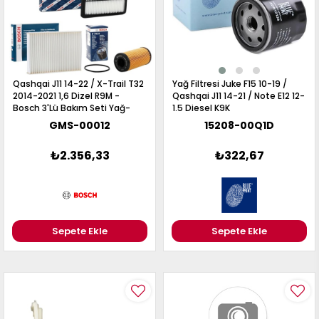
Qashqai J11 14-22 / X-Trail T32
Yağ Filtresi Juke F15 10-19 /
2014-2021 1,6 Dizel R9M -
Qashqai J11 14-21 / Note E12 12-
Bosch 3'Lü Bakım Seti Yağ-
1.5 Diesel K9K
Hava-Polen Filtresi
GMS-00012
15208-00Q1D
₺2.356,33
₺322,67
Sepete Ekle
Sepete Ekle