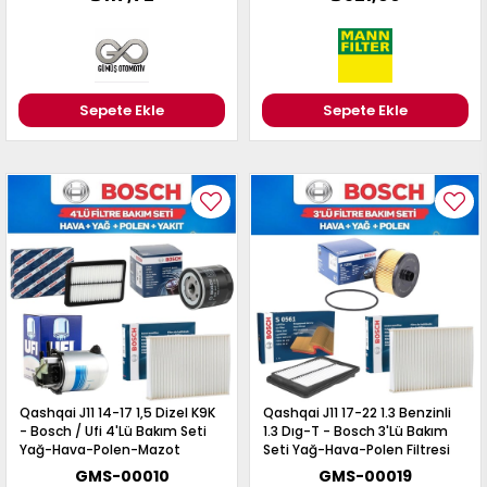
Sepete Ekle
Sepete Ekle
Qashqai J11 14-17 1,5 Dizel K9K
Qashqai J11 17-22 1.3 Benzinli
- Bosch / Ufi 4'Lü Bakım Seti
1.3 Dıg-T - Bosch 3'Lü Bakım
Yağ-Hava-Polen-Mazot
Seti Yağ-Hava-Polen Filtresi
Filtresi
GMS-00010
GMS-00019