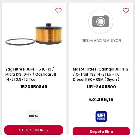
Yağ Filtresi Juke F15 10-19 /
Mazot Filtresi Qashqai J11 14-21
Micra K13 10-17 / Qashqai J11
/ X-Trail T32 14-21 1,5 - 1,6
14-21 0.9-1.2 Tce
Diesel K9K - R9M ( Siyah )
152095084R
UFI-2409500
₺2.486,16
STOK SORUNUZ
Sepete Ekle