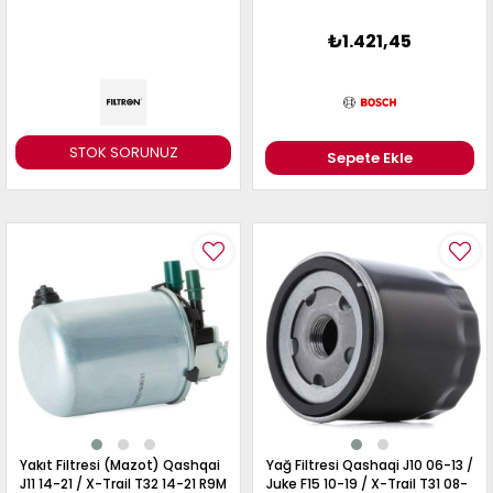
₺1.421,45
STOK SORUNUZ
Sepete Ekle
Yakıt Filtresi (Mazot) Qashqai
Yağ Filtresi Qashaqi J10 06-13 /
J11 14-21 / X-Trail T32 14-21 R9M
Juke F15 10-19 / X-Trail T31 08-