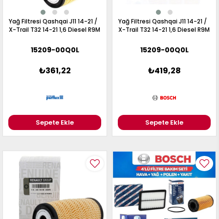
Yağ Filtresi Qashqai J11 14-21 /
Yağ Filtresi Qashqai J11 14-21 /
X-Trail T32 14-21 1,6 Diesel R9M
X-Trail T32 14-21 1,6 Diesel R9M
15209-00Q0L
15209-00Q0L
₺361,22
₺419,28
Sepete Ekle
Sepete Ekle