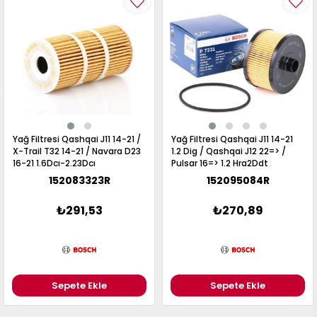
017
013
009
993
-
ANETTE
RAIL
ASHQAI
ICRA
Yağ Filtresi Qashqai J11 14-21 /
Yağ Filtresi Qashqai J11 14-21
ARGO
X-Trail T32 14-21 / Navara D23
1.2 Dig / Qashqai J12 22=> /
30
16-21 1.6Dcı-2.23Dcı
Pulsar 16=> 1.2 Hra2Ddt
10
1
152083323R
152095084R
23
002-
006-
995-
₺291,53
₺270,89
996-
007
013
001
001
Sepete Ekle
Sepete Ekle