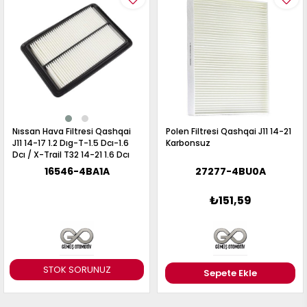
Nıssan Hava Filtresi Qashqai
Polen Filtresi Qashqai J11 14-21
J11 14-17 1.2 Dıg-T-1.5 Dcı-1.6
Karbonsuz
Dcı / X-Trail T32 14-21 1.6 Dcı
2.0-2.5
16546-4BA1A
27277-4BU0A
₺151,59
STOK SORUNUZ
Sepete Ekle