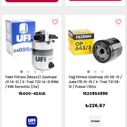
Yakıt Filtresi (Mazot) Qashqai
Yağ Filtresi Qashaqi J10 06-13 /
J11 14-21 / X-Trail T32 14-21 R9M
Juke F15 10-19 / X-Trail T31 08-
/ K9K Sensörlü (Oe)
13 / Pulsar 1.5Dcı
16400-4EA1A
152085488R
₺226,67