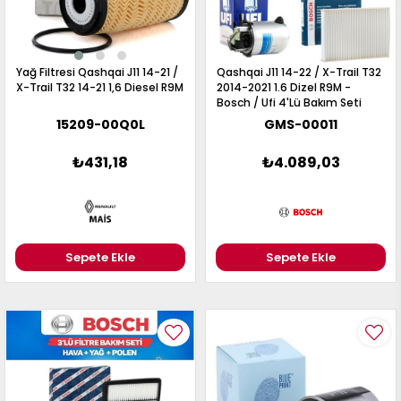
Yağ Filtresi Qashqai J11 14-21 /
Qashqai J11 14-22 / X-Trail T32
X-Trail T32 14-21 1,6 Diesel R9M
2014-2021 1.6 Dizel R9M -
Bosch / Ufi 4'Lü Bakım Seti
Yağ-Hava-Polen-Mazot
15209-00Q0L
GMS-00011
Filtresi
₺431,18
₺4.089,03
Sepete Ekle
Sepete Ekle