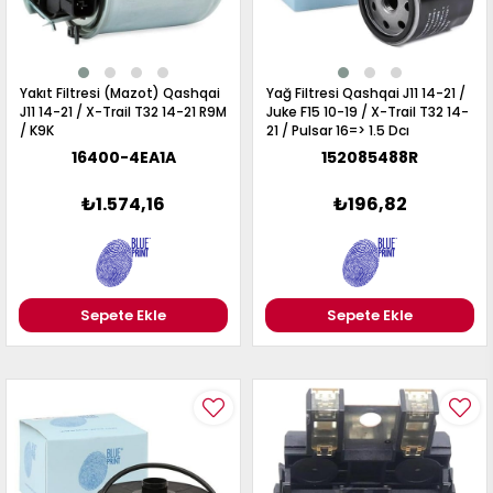
Yakıt Filtresi (Mazot) Qashqai
Yağ Filtresi Qashqai J11 14-21 /
J11 14-21 / X-Trail T32 14-21 R9M
Juke F15 10-19 / X-Trail T32 14-
/ K9K
21 / Pulsar 16=> 1.5 Dcı
16400-4EA1A
152085488R
₺1.574,16
₺196,82
Sepete Ekle
Sepete Ekle