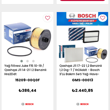
Yağ Filtresi Juke F15 10-19 /
Qashqai J11 17-22 1,2 Benzinli
Qashqai J11 14-21 1.2 Benzinli
1,2 Dıg-T / Hr2Addt - Bosch
Hra2Ddt
3'Lü Bakım Seti Yağ-Hava-
Polen Filtresi
15209-00Q0F
GMS-00013
₺386,44
₺2.440,85