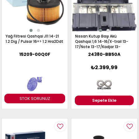
Yağ Filtresi Qashqai J11 14-21
Nıssan Kutup Başı Akü
1.2 Dig / Pulsar 16=> 1.2 Hra2Ddt
Qashqai 1,6 14-16/X-trail 13-
17/Note 13-17/Kadjar 13-
17/Kaleos 13-17 (Blok) -
15209-00Q0F
24380-BB50A
24380-BB50A
₺2.399,99
STOK SORUNUZ
Sepete Ekle