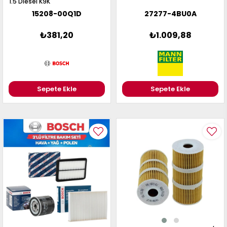
1.5 Diesel K9K
15208-00Q1D
27277-4BU0A
₺381,20
₺1.009,88
Sepete Ekle
Sepete Ekle