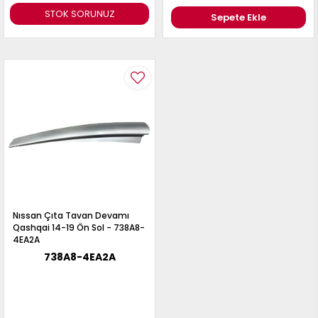
STOK SORUNUZ
Sepete Ekle
Nıssan Çıta Tavan Devamı
Qashqai 14-19 Ön Sol - 738A8-
4EA2A
738A8-4EA2A