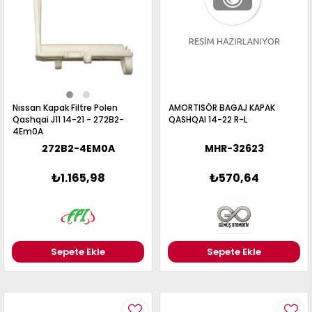
Nıssan Kapak Filtre Polen
AMORTISÖR BAGAJ KAPAK
Qashqai J11 14-21 - 272B2-
QASHQAI 14-22 R-L
4Em0A
272B2-4EM0A
MHR-32623
₺1.165,98
₺570,64
Sepete Ekle
Sepete Ekle