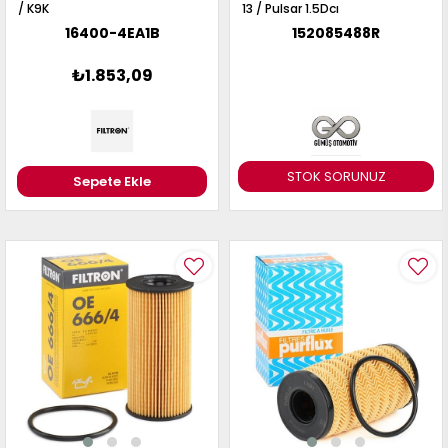
/ K9K
13 / Pulsar 1.5Dcı
16400-4EA1B
152085488R
₺1.853,09
STOK SORUNUZ
Sepete Ekle