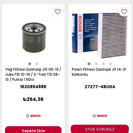
Yağ Filtresi Qashaqi J10 06-13 /
Polen Filtresi Qashqai J11 14-21
Juke F15 10-19 / X-Trail T31 08-
Karbonlu
13 / Pulsar 1.5Dcı
152085488R
27277-4BU0A
₺254,36
STOK SORUNUZ
Sepete Ekle