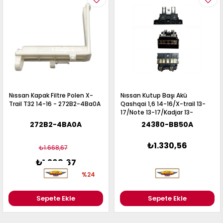
Nıssan Kapak Filtre Polen X-
Nıssan Kutup Başı Akü
Trail T32 14-16 - 272B2-4Ba0A
Qashqai 1,6 14-16/X-trail 13-
17/Note 13-17/Kadjar 13-
17/Kaleos 13-17 (Blok) -
272B2-4BA0A
24380-BB50A
24380-BB50A
₺1.330,56
₺1.668,67
₺1.268,67
%24
Sepete Ekle
Sepete Ekle