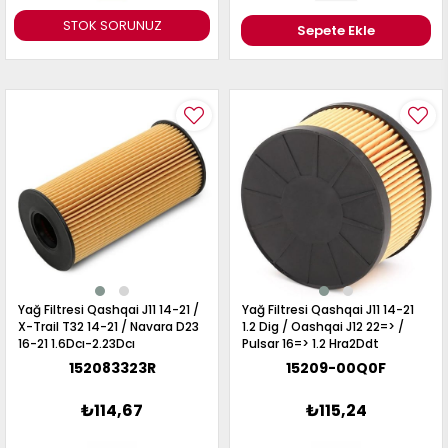
STOK SORUNUZ
Sepete Ekle
Yağ Filtresi Qashqai J11 14-21 /
Yağ Filtresi Qashqai J11 14-21
X-Trail T32 14-21 / Navara D23
1.2 Dig / Oashqai J12 22=> /
16-21 1.6Dcı-2.23Dcı
Pulsar 16=> 1.2 Hra2Ddt
152083323R
15209-00Q0F
₺114,67
₺115,24