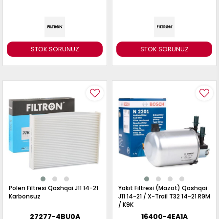
STOK SORUNUZ
STOK SORUNUZ
Polen Filtresi Qashqai J11 14-21
Yakıt Filtresi (Mazot) Qashqai
Karbonsuz
J11 14-21 / X-Trail T32 14-21 R9M
/ K9K
27277-4BU0A
16400-4EA1A