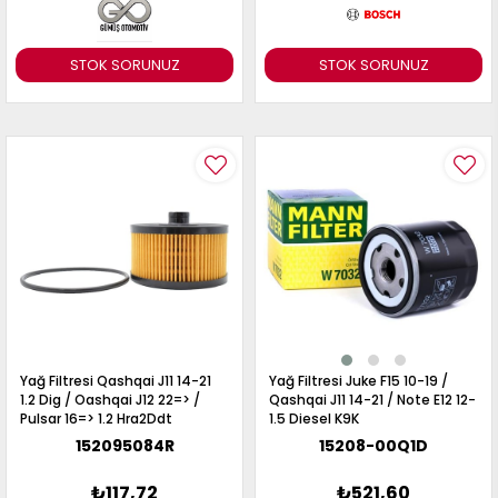
STOK SORUNUZ
STOK SORUNUZ
Yağ Filtresi Qashqai J11 14-21
Yağ Filtresi Juke F15 10-19 /
1.2 Dig / Oashqai J12 22=> /
Qashqai J11 14-21 / Note E12 12-
Pulsar 16=> 1.2 Hra2Ddt
1.5 Diesel K9K
152095084R
15208-00Q1D
₺117,72
₺521,60