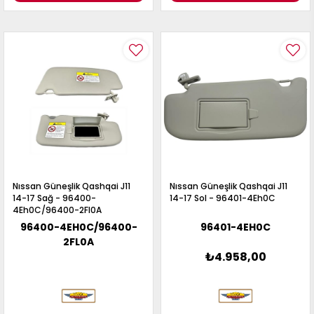
Nıssan Güneşlik Qashqai J11
Nıssan Güneşlik Qashqai J11
14-17 Sağ - 96400-
14-17 Sol - 96401-4Eh0C
4Eh0C/96400-2Fl0A
96400-4EH0C/96400-
96401-4EH0C
2FL0A
₺4.958,00