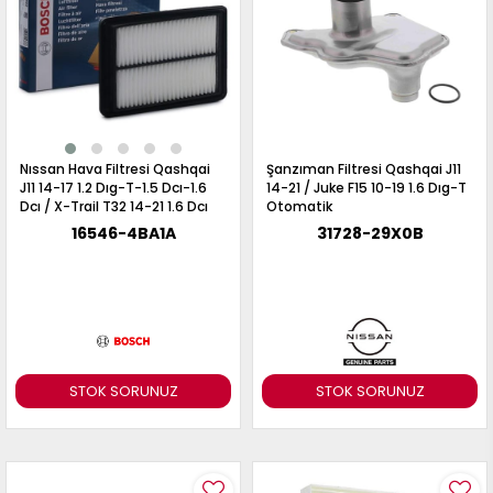
Nıssan Hava Filtresi Qashqai
Şanzıman Filtresi Qashqai J11
J11 14-17 1.2 Dıg-T-1.5 Dcı-1.6
14-21 / Juke F15 10-19 1.6 Dıg-T
Dcı / X-Trail T32 14-21 1.6 Dcı
Otomatik
2.0-2.5
16546-4BA1A
31728-29X0B
STOK SORUNUZ
STOK SORUNUZ