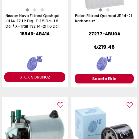
Nıssan Hava Filtresi Qashqai
Polen Filtresi Qashqai J11 14-21
J11 14-17 1.2 Dıg-T-1.5 Dcı-1.6
Karbonsuz
Dcı / X-Trail T32 14-21 1.6 Dcı
2.0-2.5
16546-4BA1A
27277-4BU0A
₺219,46
STOK SORUNUZ
Sepete Ekle