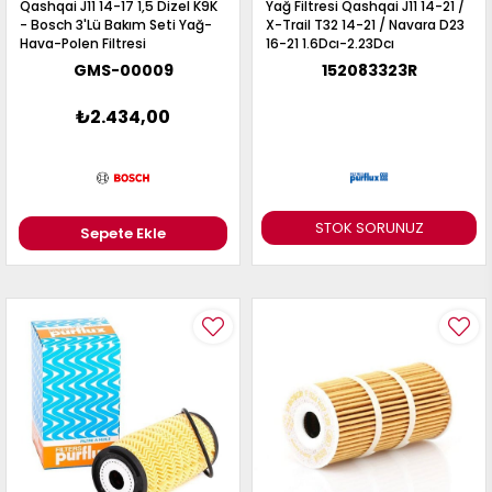
Qashqai J11 14-17 1,5 Dizel K9K
Yağ Filtresi Qashqai J11 14-21 /
- Bosch 3'Lü Bakım Seti Yağ-
X-Trail T32 14-21 / Navara D23
Hava-Polen Filtresi
16-21 1.6Dcı-2.23Dcı
GMS-00009
152083323R
₺2.434,00
STOK SORUNUZ
Sepete Ekle