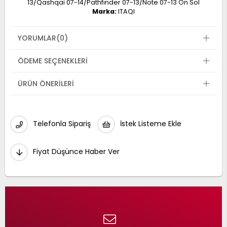
13/Qashqai 07-14/Pathfınder 07-13/Note 07-13 Ön Sol
Marka:
ITAQI
YORUMLAR
(0)
ÖDEME SEÇENEKLERI
ÜRÜN ÖNERILERI
Telefonla Sipariş
İstek Listeme Ekle
Fiyat Düşünce Haber Ver