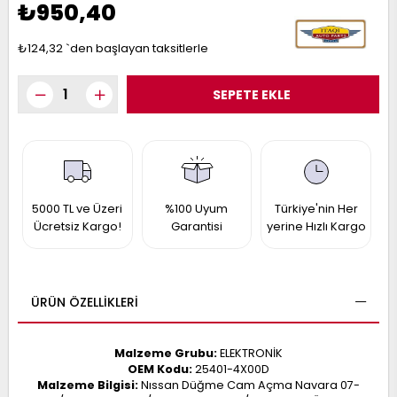
₺950,40
017
013
009
993
₺124,32
`den başlayan taksitlerle
-
ANETTE
RAIL
ASHQAI
ICRA
ARGO
30
5000 TL ve Üzeri
%100 Uyum
Türkiye'nin Her
10
1
Ücretsiz Kargo!
Garantisi
yerine Hızlı Kargo
23
002-
006-
995-
996-
007
013
001
ÜRÜN ÖZELLIKLERI
001
Malzeme Grubu:
ELEKTRONİK
OEM Kodu:
25401-4X00D
Malzeme Bilgisi:
Nıssan Düğme Cam Açma Navara 07-