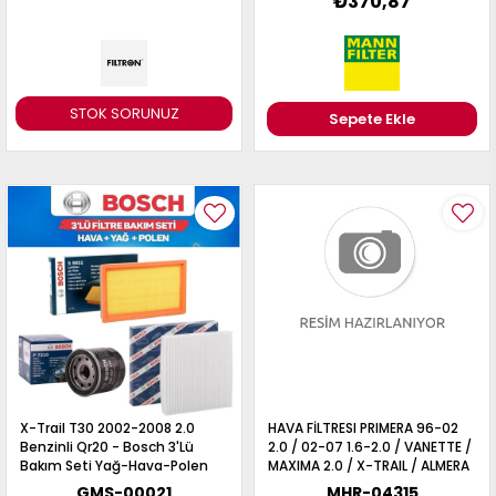
₺370,87
STOK SORUNUZ
Sepete Ekle
X-Trail T30 2002-2008 2.0
HAVA FİLTRESI PRIMERA 96-02
Benzinli Qr20 - Bosch 3'Lü
2.0 / 02-07 1.6-2.0 / VANETTE /
Bakım Seti Yağ-Hava-Polen
MAXIMA 2.0 / X-TRAIL / ALMERA
Filtresi
00-06 33mm
GMS-00021
MHR-04315