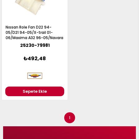
Nıssan Role Fan D22 94-
05/D21 94-05/X-trail 01-
06/Maxima A32 96-05/Navara
06-14/Almera N15 98-02 -
25230-79981
25230-79981
₺492,48
Sepete Ekle
1