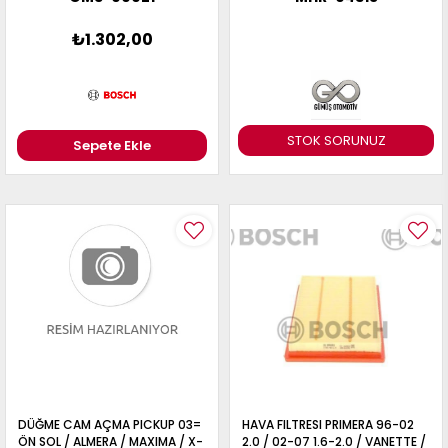
₺1.302,00
STOK SORUNUZ
Sepete Ekle
DÜĞME CAM AÇMA PICKUP 03=
HAVA FILTRESI PRIMERA 96-02
ÖN SOL / ALMERA / MAXIMA / X-
2.0 / 02-07 1.6-2.0 / VANETTE /