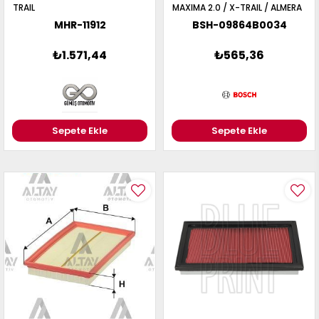
TRAIL
MAXIMA 2.0 / X-TRAIL / ALMERA
00-06 33mm
MHR-11912
BSH-09864B0034
₺1.571,44
₺565,36
Sepete Ekle
Sepete Ekle