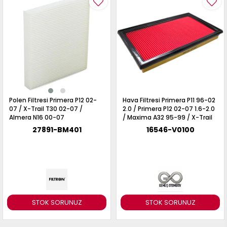
017
013
009
993
-
ANETTE
RAIL
ASHQAI
ICRA
Polen Filtresi Primera P12 02-
Hava Filtresi Primera P11 96-02
ARGO
07 / X-Trail T30 02-07 /
2.0 / Primera P12 02-07 1.6-2.0
30
Almera N16 00-07
/ Maxima A32 95-99 / X-Trail
10
1
T30 02-07 / Almera N16 00-07
27891-BM401
16546-V0100
23
/ Vanetta Cargo C23 96-01
002-
006-
995-
996-
007
013
001
001
STOK SORUNUZ
STOK SORUNUZ