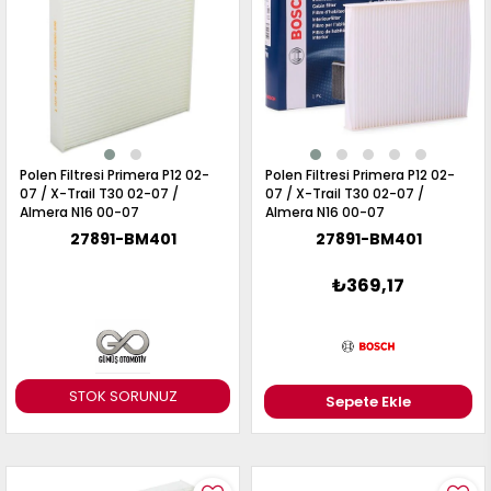
RAIL
UKE
ICRA
OTE
AVARA
UNNY
P
ASHQAI
RIMERA
ATHFINDER
32
5
13
1
40
13
21
1 2017-
1 1997-
50 1996-
014-
010-
010-
005-
006-
990-
995-
022
001
001
Polen Filtresi Primera P12 02-
Polen Filtresi Primera P12 02-
021
07 / X-Trail T30 02-07 /
07 / X-Trail T30 02-07 /
019
017
11
013
993
997
Almera N16 00-07
Almera N16 00-07
27891-BM401
27891-BM401
₺369,17
-
RAIL
ICRA
LTIMA
ASHQAI
STOK SORUNUZ
Sepete Ekle
31
12
31
1 2014-
008-
002-
990-