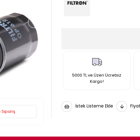
›
5000 TL ve Üzeri Ücretsiz
Kargo!
İstek Listeme Ekle
Fiya
 Sipariş