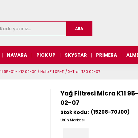
NAVARA
PICK UP
SKYSTAR
PRIMERA
ALM
K11 95-01 - K12 02-09 / Note E11 05-11 / X-Trail T30 02-07
Yağ Filtresi Micra K11 95-
02-07
(15208-70J00)