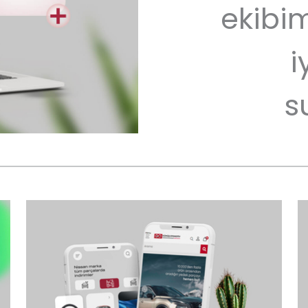
ekibim
i
s