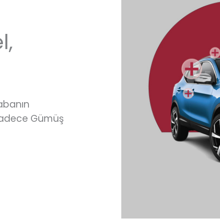
l,
rabanın
 sadece Gümüş