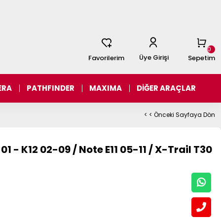
0
Üye Girişi
Favorilerim
Sepetim
ERA
PATHFINDER
MAXIMA
DİĞER ARAÇLAR
< < Önceki Sayfaya Dön
01 - K12 02-09 / Note E11 05-11 / X-Trail T30