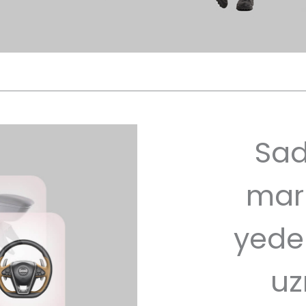
Sad
mar
yede
uz