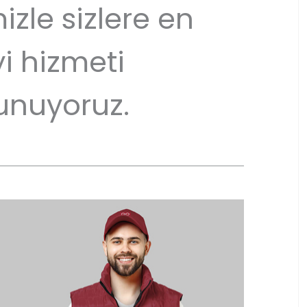
izle sizlere en
yi hizmeti
unuyoruz.