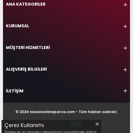
017
ANA KATEGORİLER
013
009
993
KURUMSAL
-
MÜŞTERİ HİZMETLERİ
ANETTE
RAIL
ASHQAI
ICRA
ARGO
30
ALIŞVERİŞ BİLGİLERİ
10
1
23
002-
006-
995-
İLETİŞİM
996-
007
013
001
001
© 2024 nissanonlineparca.com - Tüm hakları saklıdır.
Çerez Kullanımı
Sizlere en iyi alışveriş deneyimini sunabilmek adına