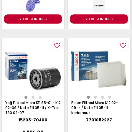
STOK SORUNUZ
STOK SORUNUZ
Yağ Filtresi Micra K11 95-01 - K12
Polen Filtresi Micra K12 02-
02-09 / Note E11 05-11 / X-Trail
09=> / Note E11 05-11
T30 02-07
Karbonsuz
15208-70J00
7701062227