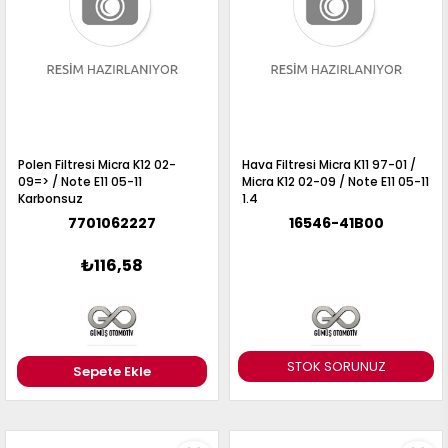
Polen Filtresi Micra K12 02-
Hava Filtresi Micra K11 97-01 /
09=> / Note E11 05-11
Micra K12 02-09 / Note E11 05-11
Karbonsuz
1.4
7701062227
16546-41B00
₺116,58
STOK SORUNUZ
Sepete Ekle