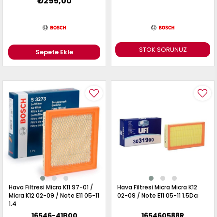
₺295,00
STOK SORUNUZ
Sepete Ekle
Hava Filtresi Micra K11 97-01 /
Hava Filtresi Micra Micra K12
Micra K12 02-09 / Note E11 05-11
02-09 / Note E11 05-11 1.5Dcı
1.4
16546-41B00
165460588R