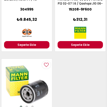
P12 02-07 1.6 / Qashqai J10 06-
13 1.6 / Juke F15 10-19 1.6 /
304995
15208-9F600
Benzinli Motorlar
₺9.845,32
₺312,31
Sepete Ekle
Sepete Ekle