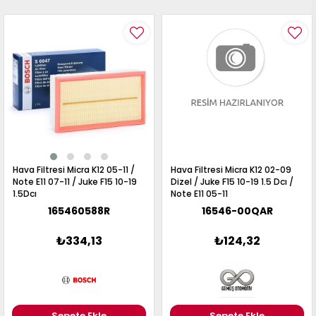
Hava Filtresi Micra K12 05-11 /
Hava Filtresi Micra K12 02-09
Note E11 07-11 / Juke F15 10-19
Dizel / Juke F15 10-19 1.5 Dcı /
1.5Dcı
Note E11 05-11
165460588R
16546-00QAR
₺334,13
₺124,32
Sepete Ekle
Sepete Ekle