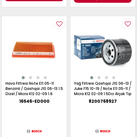
Hava Filtresi Note E11 05-11
Yağ Filtresi Qashqai J10 06-13 /
Benzinli / Qashqai J10 06-13 1.5
Juke F15 10-19 / Note E11 05-11 /
Dizel / Micra K12 02-09 1.6
Micra K12 02-09 1.5Dcı Alçak Tip
16546-ED000
8200768927