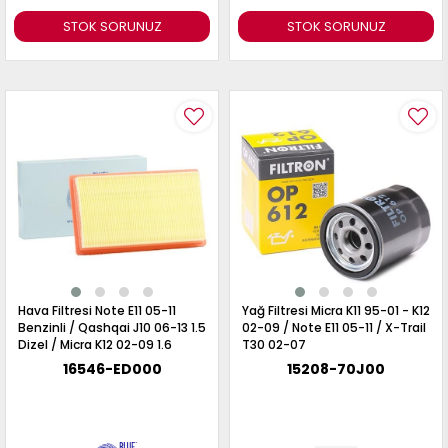
STOK SORUNUZ
STOK SORUNUZ
Hava Filtresi Note E11 05-11
Yağ Filtresi Micra K11 95-01 - K12
Benzinli / Qashqai J10 06-13 1.5
02-09 / Note E11 05-11 / X-Trail
Dizel / Micra K12 02-09 1.6
T30 02-07
16546-ED000
15208-70J00