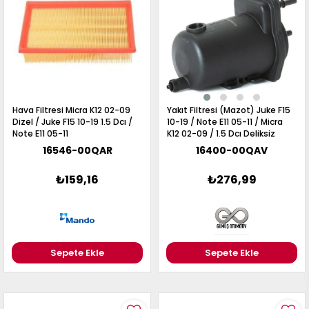
RAIL
UKE
ICRA
OTE
AVARA
UNNY
P
ASHQAI
RIMERA
ATHFINDER
32
5
13
1
40
13
21
1 2017-
1 1997-
50 1996-
014-
010-
010-
005-
006-
990-
995-
022
001
001
Hava Filtresi Micra K12 02-09
Yakıt Filtresi (Mazot) Juke F15
021
Dizel / Juke F15 10-19 1.5 Dcı /
10-19 / Note E11 05-11 / Micra
019
017
11
013
993
997
Note E11 05-11
K12 02-09 / 1.5 Dcı Deliksiz
16546-00QAR
16400-00QAV
₺159,16
₺276,99
-
RAIL
ICRA
LTIMA
ASHQAI
Sepete Ekle
Sepete Ekle
31
12
31
1 2014-
008-
002-
990-