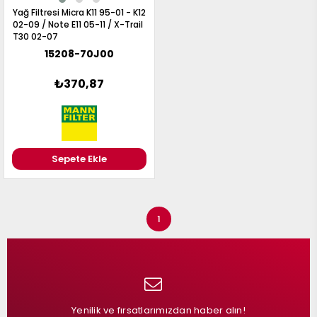
Yağ Filtresi Micra K11 95-01 - K12
02-09 / Note E11 05-11 / X-Trail
T30 02-07
15208-70J00
₺370,87
Sepete Ekle
1
Yenilik ve fırsatlarımızdan haber alın!