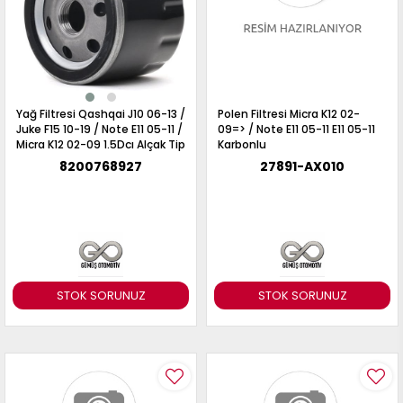
Yağ Filtresi Qashqai J10 06-13 /
Polen Filtresi Micra K12 02-
Juke F15 10-19 / Note E11 05-11 /
09=> / Note E11 05-11 E11 05-11
Micra K12 02-09 1.5Dcı Alçak Tip
Karbonlu
8200768927
27891-AX010
STOK SORUNUZ
STOK SORUNUZ