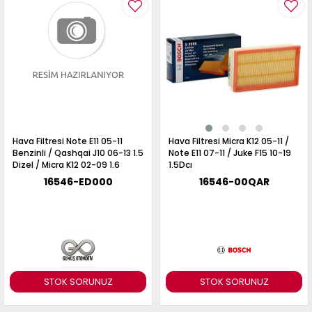
Hava Filtresi Note E11 05-11
Hava Filtresi Micra K12 05-11 /
Benzinli / Qashqai J10 06-13 1.5
Note E11 07-11 / Juke F15 10-19
Dizel / Micra K12 02-09 1.6
1.5Dcı
16546-ED000
16546-00QAR
STOK SORUNUZ
STOK SORUNUZ