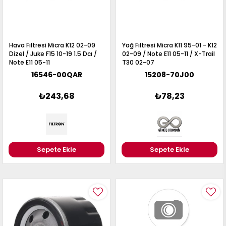
Hava Filtresi Micra K12 02-09
Yağ Filtresi Micra K11 95-01 - K12
Dizel / Juke F15 10-19 1.5 Dcı /
02-09 / Note E11 05-11 / X-Trail
Note E11 05-11
T30 02-07
16546-00QAR
15208-70J00
₺243,68
₺78,23
Sepete Ekle
Sepete Ekle