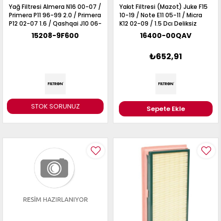
Yağ Filtresi Almera N16 00-07 /
Yakıt Filtresi (Mazot) Juke F15
Primera P11 96-99 2.0 / Primera
10-19 / Note E11 05-11 / Micra
P12 02-07 1.6 / Qashqai J10 06-
K12 02-09 / 1.5 Dcı Deliksiz
13 1.6 / Juke F15 10-19 1.6 /
15208-9F600
16400-00QAV
Benzinli Motorlar
₺652,91
STOK SORUNUZ
Sepete Ekle