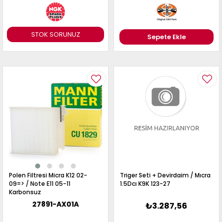
STOK SORUNUZ
Sepete Ekle
Polen Filtresi Micra K12 02-
Triger Seti + Devirdaim / Mıcra
09=> / Note E11 05-11
1.5Dcı K9K 123-27
Karbonsuz
27891-AX01A
₺3.287,56