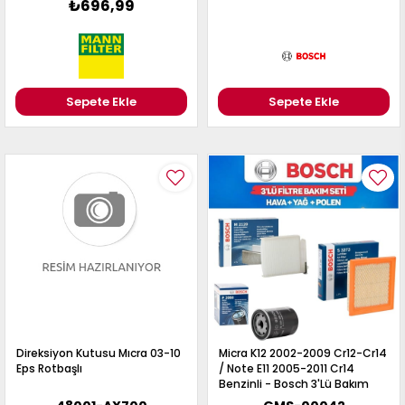
₺696,99
Sepete Ekle
Sepete Ekle
Direksiyon Kutusu Mıcra 03-10
Micra K12 2002-2009 Cr12-Cr14
Eps Rotbaşlı
/ Note E11 2005-2011 Cr14
Benzinli - Bosch 3'Lü Bakım
Seti Yağ-Hava-Polen Filtresi