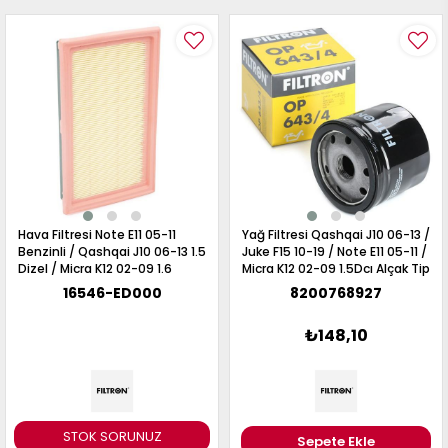
Hava Filtresi Note E11 05-11
Yağ Filtresi Qashqai J10 06-13 /
Benzinli / Qashqai J10 06-13 1.5
Juke F15 10-19 / Note E11 05-11 /
Dizel / Micra K12 02-09 1.6
Micra K12 02-09 1.5Dcı Alçak Tip
16546-ED000
8200768927
₺148,10
STOK SORUNUZ
Sepete Ekle