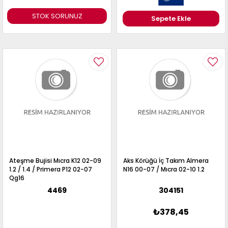
STOK SORUNUZ
Sepete Ekle
Ateşme Bujisi Mıcra K12 02-09
Aks Körüğü İç Takım Almera
1.2 / 1.4 / Primera P12 02-07
N16 00-07 / Mıcra 02-10 1.2
Qg16
4469
304151
₺378,45