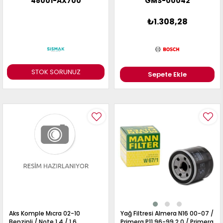
48001-AX700
GMS-00042
₺1.308,28
STOK SORUNUZ
Sepete Ekle
Aks Komple Mıcra 02-10
Yağ Filtresi Almera N16 00-07 /
Benzinli / Note 1.4 / 1.6
Primera P11 96-99 2.0 / Primera