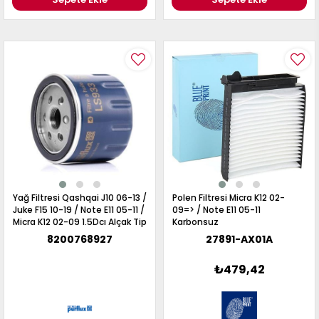
Yağ Filtresi Qashqai J10 06-13 /
Polen Filtresi Micra K12 02-
Juke F15 10-19 / Note E11 05-11 /
09=> / Note E11 05-11
Micra K12 02-09 1.5Dcı Alçak Tip
Karbonsuz
8200768927
27891-AX01A
₺479,42