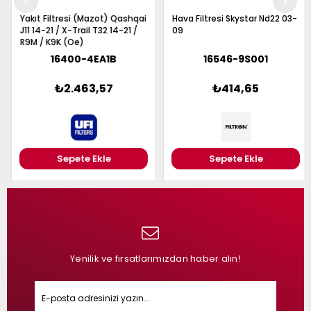
Yakıt Filtresi (Mazot) Qashqai
Hava Filtresi Skystar Nd22 03-
J11 14-21 / X-Trail T32 14-21 /
09
R9M / K9K (Oe)
16400-4EA1B
16546-9S001
₺2.463,57
₺414,65
Sepete Ekle
Sepete Ekle
Yenilik ve fırsatlarımızdan haber alın!