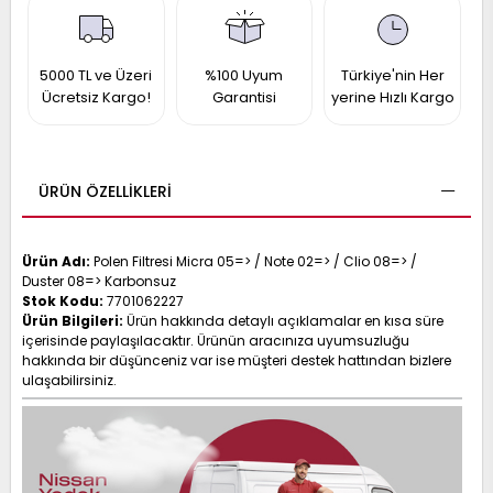
017
013
009
993
5000 TL ve Üzeri
%100 Uyum
Türkiye'nin Her
Ücretsiz Kargo!
Garantisi
yerine Hızlı Kargo
-
ANETTE
ÜRÜN ÖZELLIKLERI
RAIL
ASHQAI
ICRA
ARGO
30
10
1
Ürün Adı:
Polen Filtresi Micra 05=> / Note 02=> / Clio 08=> /
Duster 08=> Karbonsuz
23
Stok Kodu:
7701062227
002-
006-
995-
Ürün Bilgileri:
Ürün hakkında detaylı açıklamalar en kısa süre
içerisinde paylaşılacaktır. Ürünün aracınıza uyumsuzluğu
996-
007
hakkında bir düşünceniz var ise müşteri destek hattından bizlere
013
001
ulaşabilirsiniz.
001