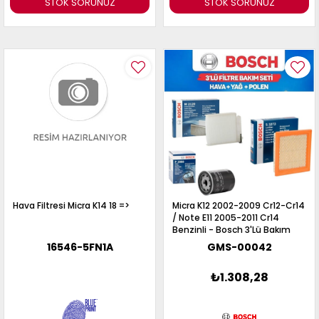
STOK SORUNUZ
STOK SORUNUZ
Hava Filtresi Micra K14 18 =>
Micra K12 2002-2009 Cr12-Cr14
/ Note E11 2005-2011 Cr14
Benzinli - Bosch 3'Lü Bakım
Seti Yağ-Hava-Polen Filtresi
16546-5FN1A
GMS-00042
₺1.308,28