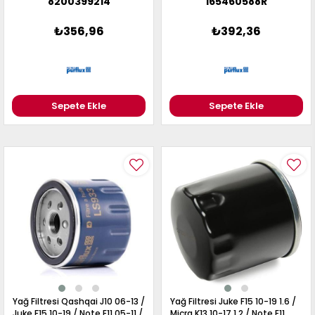
8200399214
165460588R
₺356,96
₺392,36
Sepete Ekle
Sepete Ekle
Yağ Filtresi Qashqai J10 06-13 /
Yağ Filtresi Juke F15 10-19 1.6 /
Juke F15 10-19 / Note E11 05-11 /
Micra K13 10-17 1.2 / Note E11