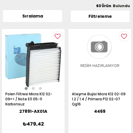
017
63 Ürün
013
009
993
Sıralama
Filtreleme
-
ANETTE
RAIL
ASHQAI
ICRA
ARGO
30
10
1
23
002-
006-
995-
996-
Polen Filtresi Micra K12 02-
Ateşme Bujisi Mıcra K12 02-09
007
09=> / Note E11 05-11
1.2 / 1.4 / Primera P12 02-07
013
001
Karbonsuz
Qg16
001
27891-AX01A
4469
₺479,42