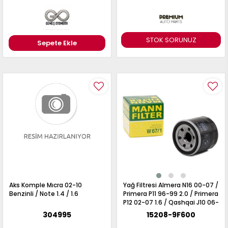
STOK SORUNUZ
Sepete Ekle
Aks Komple Mıcra 02-10
Yağ Filtresi Almera N16 00-07 /
Benzinli / Note 1.4 / 1.6
Primera P11 96-99 2.0 / Primera
P12 02-07 1.6 / Qashqai J10 06-
13 1.6 / Juke F15 10-19 1.6 /
304995
15208-9F600
Benzinli Motorlar