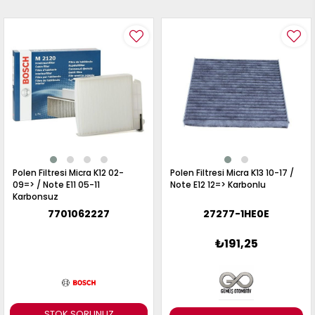
Polen Filtresi Micra K12 02-
Polen Filtresi Micra K13 10-17 /
09=> / Note E11 05-11
Note E12 12=> Karbonlu
Karbonsuz
7701062227
27277-1HE0E
₺191,25
STOK SORUNUZ