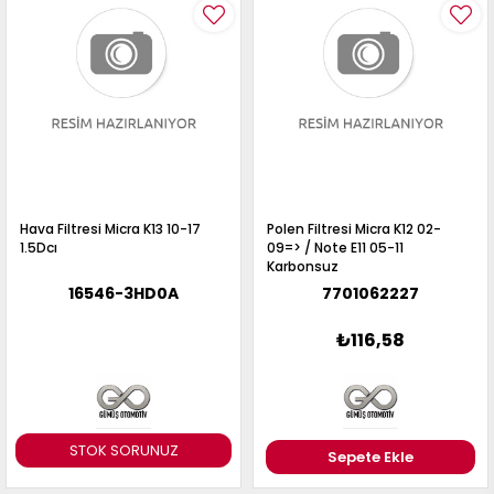
Hava Filtresi Micra K13 10-17
Polen Filtresi Micra K12 02-
1.5Dcı
09=> / Note E11 05-11
Karbonsuz
16546-3HD0A
7701062227
₺116,58
STOK SORUNUZ
Sepete Ekle