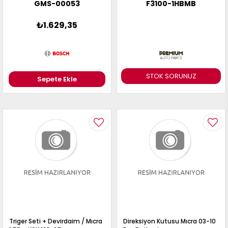
GMS-00053
F3100-1HBMB
₺1.629,35
STOK SORUNUZ
Sepete Ekle
Triger Seti + Devirdaim / Mıcra
Direksiyon Kutusu Mıcra 03-10