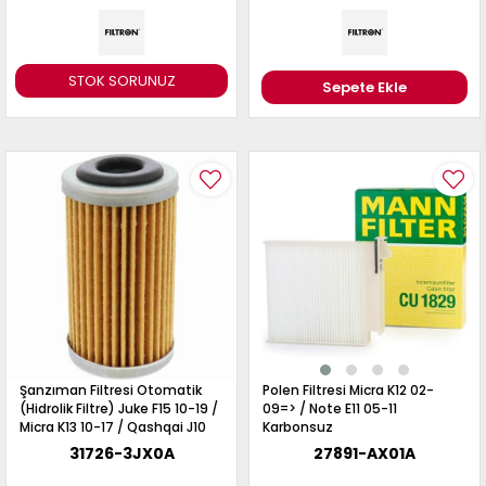
STOK SORUNUZ
Sepete Ekle
Şanzıman Filtresi Otomatik
Polen Filtresi Micra K12 02-
(Hidrolik Filtre) Juke F15 10-19 /
09=> / Note E11 05-11
Micra K13 10-17 / Qashqai J10
Karbonsuz
06-13
31726-3JX0A
27891-AX01A