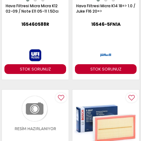
Hava Filtresi Micra Micra K12
Hava Filtresi Micra K14 18=> 1.0 /
02-09 / Note E11 05-11 1.5Dcı
Juke F16 20=>
165460588R
16546-5FN1A
STOK SORUNUZ
STOK SORUNUZ