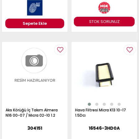
STOK SORUNUZ
Sepete Ekle
Aks Körüğü İç Takım Almera
Hava Filtresi Micra K13 10-17
N16 00-07 / Mıcra 02-10 1.2
1.5Dcı
304151
16546-3HD0A