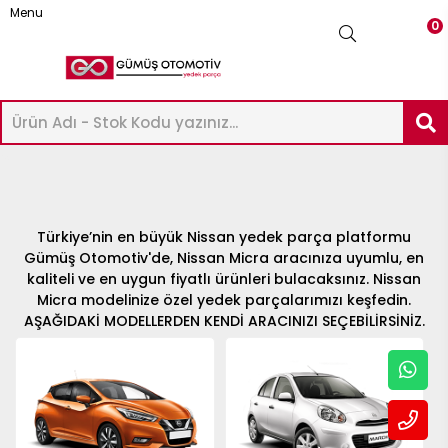
Menu
0
-
ICK-
AXIMA
Üye Girişi
Üye Ol
Facebook İle Bağlan
ASHQAI
UKE
ICRA
OTE
AVARA
KYSTAR
RIMERA
LMERA
ERRANO
RAIL
Google İle Bağlan
P
ATHFINDER
32-
12
6
14
2
23
D22
12
16
 R20
Türkiye’nin en büyük Nissan yedek parça platformu
33
Gümüş Otomotiv'de, Nissan Micra aracınıza uyumlu, en
22
51 2005-
33
kaliteli ve en uygun fiyatlı ürünleri bulacaksınız. Nissan
022-
020-
018-
012-
016-
003-
002-
000-
997-
022-
Micra modelinize özel yedek parçalarımızı keşfedin.
998-
009
995-
AŞAĞIDAKİ MODELLERDEN KENDİ ARACINIZI SEÇEBİLİRSİNİZ.
024
024
023
014
021
012
007
007
001
024
002
004
-
ICK