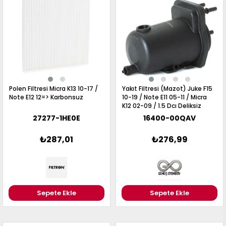
Polen Filtresi Micra K13 10-17 /
Yakıt Filtresi (Mazot) Juke F15
Note E12 12=> Karbonsuz
10-19 / Note E11 05-11 / Micra
K12 02-09 / 1.5 Dcı Deliksiz
27277-1HE0E
16400-00QAV
₺287,01
₺276,99
Sepete Ekle
Sepete Ekle