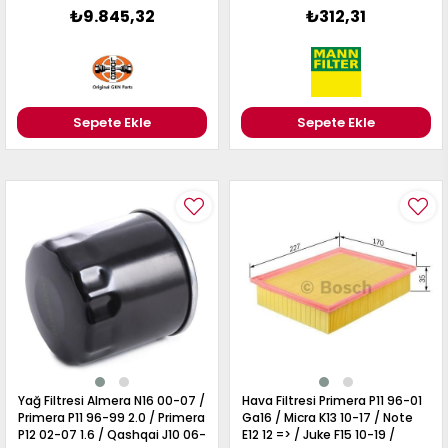
₺9.845,32
₺312,31
Sepete Ekle
Sepete Ekle
Yağ Filtresi Almera N16 00-07 /
Hava Filtresi Primera P11 96-01
Primera P11 96-99 2.0 / Primera
Ga16 / Micra K13 10-17 / Note
P12 02-07 1.6 / Qashqai J10 06-
E12 12 => / Juke F15 10-19 /