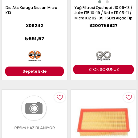
Dıs Aks Korugu Nıssan Mıcra
Yağ Filtresi Qashqai J10 06-13 /
K13
Juke F15 10-19 / Note E11 05-11 /
Micra K12 02-09 1.5Dcı Alçak Tip
305242
8200768927
₺551,57
STOK SORUNUZ
Sepete Ekle