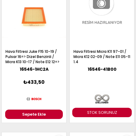
Hava Filtresi Juke F15 10-19 /
Hava Filtresi Micra K11 97-01 /
Pulsar 16=> Dizel Benzinli /
Micra K12 02-09 / Note E11 05-11
Micra K13 10-17 / Note E12 12=>
1.4
1.2 Benzinli
16546-1HC2A
16546-41B00
₺433,50
STOK SORUNUZ
Sepete Ekle