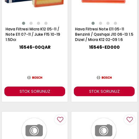
Hava Filtresi Micra K12 05-11 /
Hava Filtresi Note E11 05-11
Note E11 07-11 / Juke F15 10-19
Benzinli / Qashqai J10 06-13 1.5
1.5Dcı
Dizel / Micra K12 02-09 1.6
16546-00QAR
16546-ED000
STOK SORUNUZ
STOK SORUNUZ