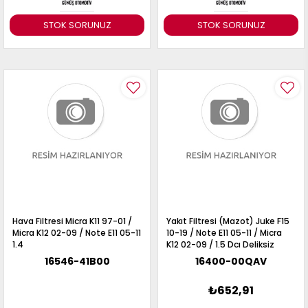
STOK SORUNUZ
STOK SORUNUZ
Hava Filtresi Micra K11 97-01 /
Yakıt Filtresi (Mazot) Juke F15
Micra K12 02-09 / Note E11 05-11
10-19 / Note E11 05-11 / Micra
1.4
K12 02-09 / 1.5 Dcı Deliksiz
16546-41B00
16400-00QAV
₺652,91