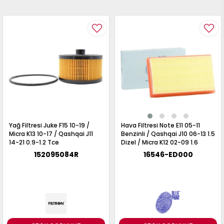
Yağ Filtresi Juke F15 10-19 /
Hava Filtresi Note E11 05-11
Micra K13 10-17 / Qashqai J11
Benzinli / Qashqai J10 06-13 1.5
14-21 0.9-1.2 Tce
Dizel / Micra K12 02-09 1.6
152095084R
16546-ED000