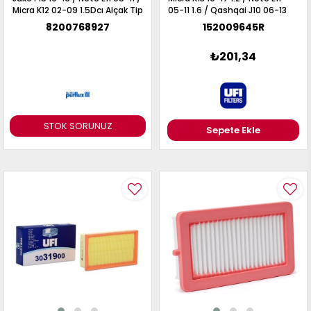
Micra K12 02-09 1.5Dcı Alçak Tip
05-11 1.6 / Qashqai J10 06-13
1.6-2.0
8200768927
152009645R
₺201,34
STOK SORUNUZ
Sepete Ekle