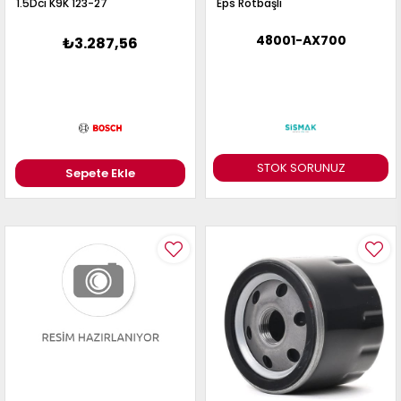
1.5Dcı K9K 123-27
Eps Rotbaşlı
48001-AX700
₺3.287,56
STOK SORUNUZ
Sepete Ekle