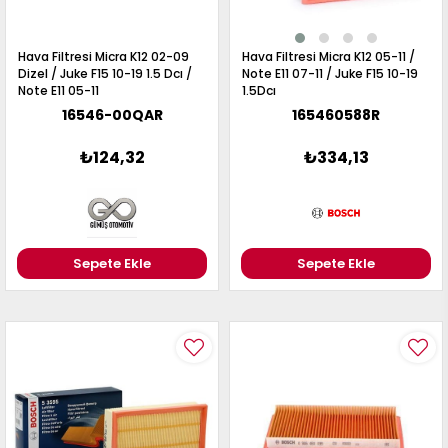
Hava Filtresi Micra K12 02-09
Hava Filtresi Micra K12 05-11 /
Dizel / Juke F15 10-19 1.5 Dcı /
Note E11 07-11 / Juke F15 10-19
Note E11 05-11
1.5Dcı
16546-00QAR
165460588R
₺124,32
₺334,13
Sepete Ekle
Sepete Ekle