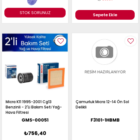
STOK SORUNUZ
Sepete Ekle
Micra K11 1995-2001 Cg13
Çamurluk Mıcra 12-14 Ön Sol
Benzinli - 2'Li Bakım Seti Yağ-
Delikli
Hava Filtresi
GMS-00051
F3101-1HBMB
₺756,40