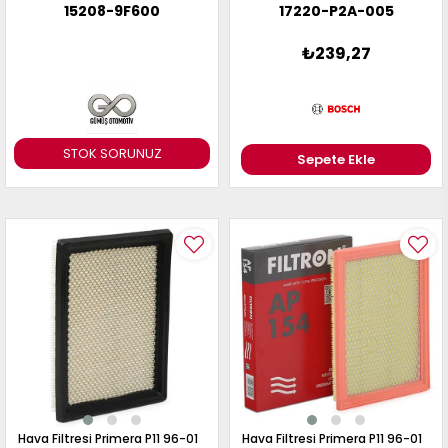
13 1.6 / Juke F15 10-19 1.6 /
Sunny N14 94-95 H= 26Mm
15208-9F600
17220-P2A-005
Benzinli Motorlar
₺239,27
STOK SORUNUZ
Sepete Ekle
Hava Filtresi Primera P11 96-01
Hava Filtresi Primera P11 96-01