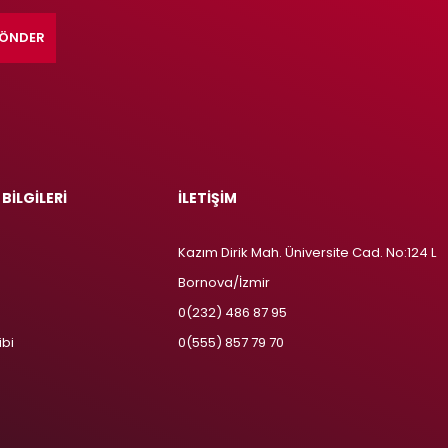
ÖNDER
 BİLGİLERİ
İLETİŞİM
Kazım Dirik Mah. Üniversite Cad. No:124 L
Bornova/İzmir
m
0(232) 486 87 95
ibi
0(555) 857 79 70