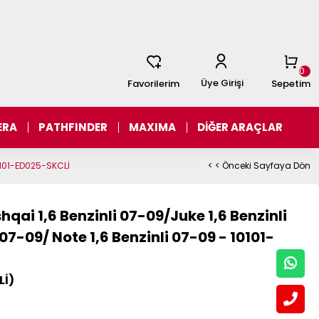
0
Üye Girişi
Favorilerim
Sepetim
ERA
PATHFINDER
MAXIMA
DİĞER ARAÇLAR
10101-ED025-SKCLİ
< < Önceki Sayfaya Dön
ai 1,6 Benzinli 07-09/Juke 1,6 Benzinli
07-09/ Note 1,6 Benzinli 07-09 - 10101-
Lİ)