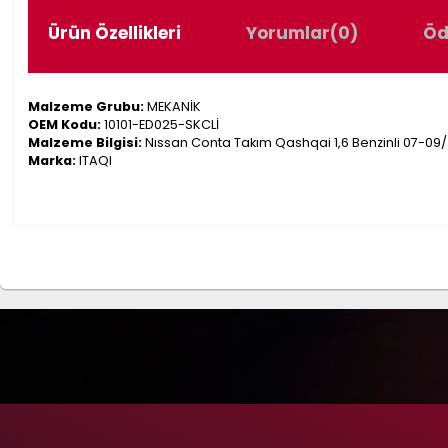
Ürün Özellikleri
Yorumlar
(0)
Öd
Malzeme Grubu:
MEKANİK
OEM Kodu:
10101-ED025-SKCLİ
Malzeme Bilgisi:
Nıssan Conta Takım Qashqai 1,6 Benzinli 07-09/Ju
Marka:
ITAQI