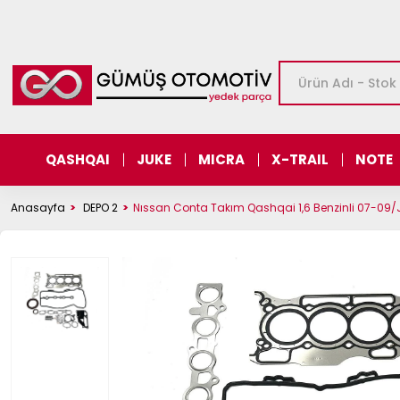
QASHQAI
JUKE
MICRA
X-TRAIL
NOTE
Anasayfa
DEPO 2
Nıssan Conta Takım Qashqai 1,6 Benzinli 07-09/Juk