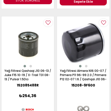
STOK SORUNUZ
Sepete Ekle
Yağ Filtresi Qashaqi J10 06-13 /
Yağ Filtresi Almera N16 00-07 /
Juke F15 10-19 / X-Trail T31 08-
Primera P11 96-99 2.0 / Primera
13 / Pulsar 1.5Dcı
P12 02-07 1.6 / Qashqai J10 06-
13 1.6 / Juke F15 10-19 1.6 /
152085488R
15208-9F600
Benzinli Motorlar
₺254,36