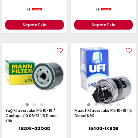
Sepete Ekle
Sepete Ekle
Yağ Filtresi Juke F15 10-19 /
Mazot Filtresi Juke F15 10-19 1,5
Qashqai J10 06-13 1,5 Diesel
Diesel K9K
K9K
15208-00Q0D
16400-1KB2B