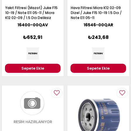
Yakıt Filtresi (Mazot) Juke F15
Hava Filtresi Micra K12 02-09
10-19 / Note E11 05-11 / Micra
Dizel / Juke F15 10-19 1.5 Dcı /
K12 02-09 / 1.5 Dcı Deliksiz
Note E11 05-11
16400-00QAV
16546-00QAR
₺652,91
₺243,68
Sepete Ekle
Sepete Ekle