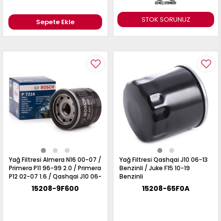
STOK SORUNUZ
Sepete Ekle
Yağ Filtresi Almera N16 00-07 /
Yağ Filtresi Qashqai J10 06-13
Primera P11 96-99 2.0 / Primera
Benzinli / Juke F15 10-19
P12 02-07 1.6 / Qashqai J10 06-
Benzinli
13 1.6 / Juke F15 10-19 1.6 /
15208-9F600
15208-65F0A
Benzinli Motorlar