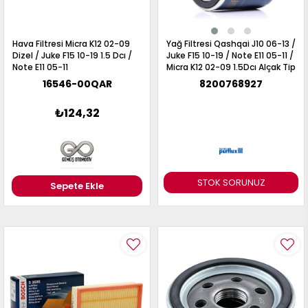
Hava Filtresi Micra K12 02-09
Yağ Filtresi Qashqai J10 06-13 /
Dizel / Juke F15 10-19 1.5 Dcı /
Juke F15 10-19 / Note E11 05-11 /
Note E11 05-11
Micra K12 02-09 1.5Dcı Alçak Tip
16546-00QAR
8200768927
₺124,32
STOK SORUNUZ
Sepete Ekle