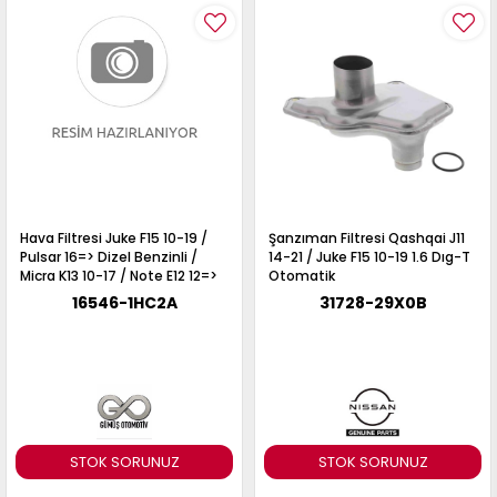
Hava Filtresi Juke F15 10-19 /
Şanzıman Filtresi Qashqai J11
Pulsar 16=> Dizel Benzinli /
14-21 / Juke F15 10-19 1.6 Dıg-T
Micra K13 10-17 / Note E12 12=>
Otomatik
1.2 Benzinli
16546-1HC2A
31728-29X0B
STOK SORUNUZ
STOK SORUNUZ