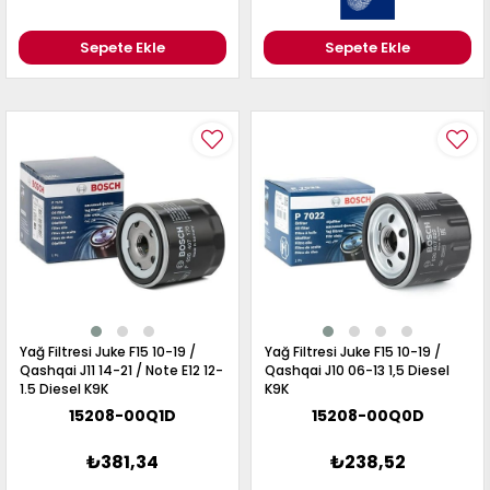
Sepete Ekle
Sepete Ekle
Yağ Filtresi Juke F15 10-19 /
Yağ Filtresi Juke F15 10-19 /
Qashqai J11 14-21 / Note E12 12-
Qashqai J10 06-13 1,5 Diesel
1.5 Diesel K9K
K9K
15208-00Q1D
15208-00Q0D
₺381,34
₺238,52