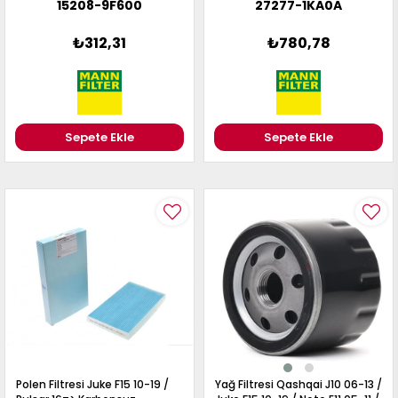
15208-9F600
27277-1KA0A
Benzinli Motorlar
₺312,31
₺780,78
Sepete Ekle
Sepete Ekle
Polen Filtresi Juke F15 10-19 /
Yağ Filtresi Qashqai J10 06-13 /