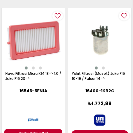
Hava Filtresi Micra K14 18=> 1.0 /
Yakıt Filtresi (Mazot) Juke F15
Juke F16 20=>
10-19 / Pulsar 14=>
16546-5FN1A
16400-1KB2C
₺1.772,89