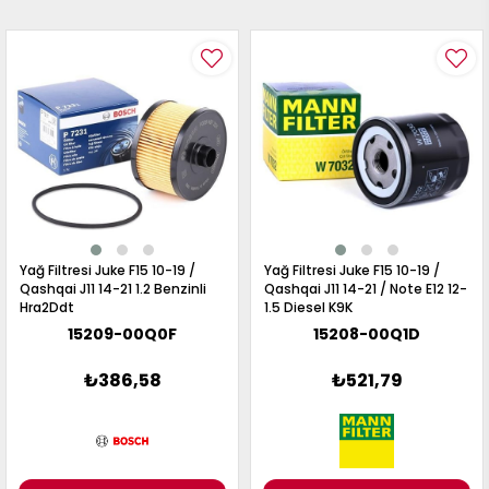
Yağ Filtresi Juke F15 10-19 /
Yağ Filtresi Juke F15 10-19 /
Qashqai J11 14-21 1.2 Benzinli
Qashqai J11 14-21 / Note E12 12-
Hra2Ddt
1.5 Diesel K9K
15209-00Q0F
15208-00Q1D
₺386,58
₺521,79