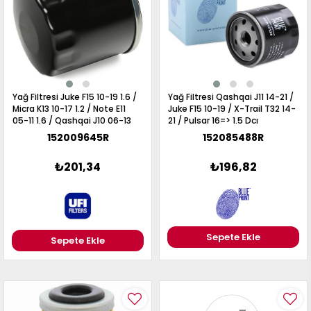
Yağ Filtresi Juke F15 10-19 1.6 /
Yağ Filtresi Qashqai J11 14-21 /
Micra K13 10-17 1.2 / Note E11
Juke F15 10-19 / X-Trail T32 14-
05-11 1.6 / Qashqai J10 06-13
21 / Pulsar 16=> 1.5 Dcı
1.6-2.0
152009645R
152085488R
₺201,34
₺196,82
Sepete Ekle
Sepete Ekle