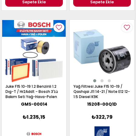
Sepete Ekle
Sepete Ekle
Juke F15 10-19 1.2 Benzinli 1.2
Yağ Filtresi Juke F15 10-19 /
Dıg-T / Hr2Addt - Bosch 3'Lü
Qashqai J11 14-21 / Note E12 12-
Bakım Seti Yağ-Hava-Polen
1.5 Diesel K9K
Filtresi
GMS-00014
15208-00Q1D
₺1.235,15
₺322,79