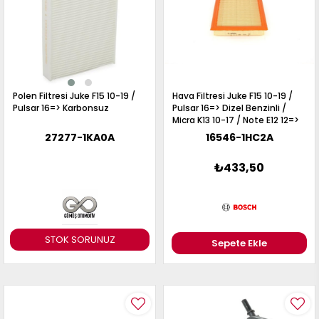
Polen Filtresi Juke F15 10-19 /
Hava Filtresi Juke F15 10-19 /
Pulsar 16=> Karbonsuz
Pulsar 16=> Dizel Benzinli /
Micra K13 10-17 / Note E12 12=>
1.2 Benzinli
27277-1KA0A
16546-1HC2A
₺433,50
STOK SORUNUZ
Sepete Ekle