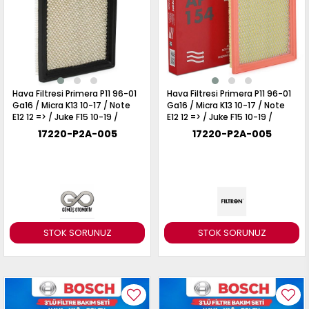
017
013
009
993
-
Hava Filtresi Primera P11 96-01
Hava Filtresi Primera P11 96-01
Ga16 / Micra K13 10-17 / Note
Ga16 / Micra K13 10-17 / Note
ANETTE
E12 12 => / Juke F15 10-19 /
E12 12 => / Juke F15 10-19 /
RAIL
ASHQAI
ICRA
Sunny N14 94-95 H= 26Mm
Sunny N14 94-95 H= 26Mm
17220-P2A-005
17220-P2A-005
ARGO
30
10
1
23
002-
006-
995-
996-
007
013
001
STOK SORUNUZ
STOK SORUNUZ
001