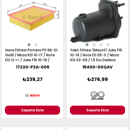
Hava Filtresi Primera P11 96-01
Yakıt Filtresi (Mazot) Juke F15
Ga16 / Micra K13 10-17 / Note
10-19 / Note E11 05-11 / Micra
E12 12 => / Juke F15 10-19 /
K12 02-09 / 1.5 Dcı Deliksiz
Sunny N14 94-95 H= 26Mm
17220-P2A-005
16400-00QAV
₺239,27
₺276,99
Sepete Ekle
Sepete Ekle