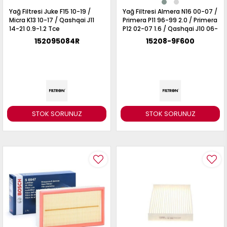
Yağ Filtresi Juke F15 10-19 /
Yağ Filtresi Almera N16 00-07 /
Micra K13 10-17 / Qashqai J11
Primera P11 96-99 2.0 / Primera
14-21 0.9-1.2 Tce
P12 02-07 1.6 / Qashqai J10 06-
13 1.6 / Juke F15 10-19 1.6 /
152095084R
15208-9F600
Benzinli Motorlar
STOK SORUNUZ
STOK SORUNUZ