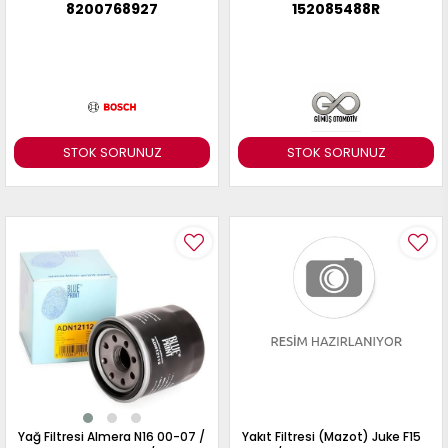
8200768927
152085488R
STOK SORUNUZ
STOK SORUNUZ
Yağ Filtresi Almera N16 00-07 /
Yakıt Filtresi (Mazot) Juke F15