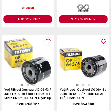
STOK SORUNUZ
STOK SORUNUZ
Yağ Filtresi Qashqai J10 06-13 /
Yağ Filtresi Qashaqi J10 06-13 /
Juke F15 10-19 / Note E11 05-11 /
Juke F15 10-19 / X-Trail T31 08-
Micra K12 02-09 1.5Dcı Alçak Tip
13 / Pulsar 1.5Dcı
8200768927
152085488R