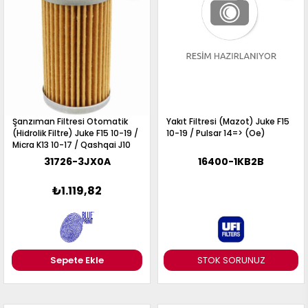
Şanzıman Filtresi Otomatik
Yakıt Filtresi (Mazot) Juke F15
(Hidrolik Filtre) Juke F15 10-19 /
10-19 / Pulsar 14=> (Oe)
Micra K13 10-17 / Qashqai J10
06-13
31726-3JX0A
16400-1KB2B
₺1.119,82
STOK SORUNUZ
Sepete Ekle