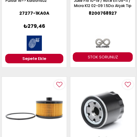
Pulsar 16=> Karbonsuz
Juke F15 10-19 / Note E11 05-11 /
Micra K12 02-09 1.5Dcı Alçak Tip
27277-1KA0A
8200768927
₺279,46
STOK SORUNUZ
Sepete Ekle