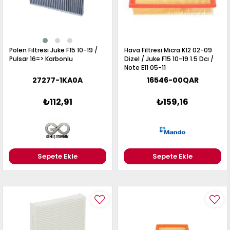
Polen Filtresi Juke F15 10-19 /
Hava Filtresi Micra K12 02-09
Pulsar 16=> Karbonlu
Dizel / Juke F15 10-19 1.5 Dcı /
Note E11 05-11
27277-1KA0A
16546-00QAR
₺112,91
₺159,16
Sepete Ekle
Sepete Ekle