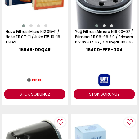
Hava Filtresi Micra K12 05-11 /
Yağ Filtresi Almera N16 00-07 /
Note E11 07-11 / Juke F15 10-19
Primera P11 96-99 2.0 / Primera
1.5Dcı
P12 02-07 1.6 / Qashqai J10 06-
13 1.6 / Juke F15 10-19 1.6 /
16546-00QAR
15400-PFB-004
Benzinli Motorlar
STOK SORUNUZ
STOK SORUNUZ