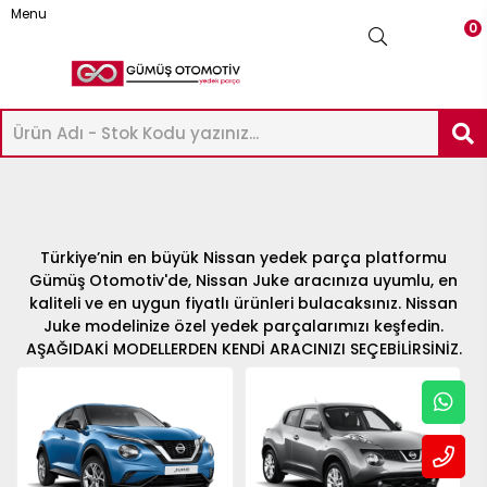
Menu
0
-
ICK-
AXIMA
Üye Girişi
Üye Ol
Facebook İle Bağlan
ASHQAI
UKE
ICRA
OTE
AVARA
KYSTAR
RIMERA
LMERA
ERRANO
RAIL
Google İle Bağlan
P
ATHFINDER
32-
12
6
14
2
23
D22
12
16
 R20
Türkiye’nin en büyük Nissan yedek parça platformu
33
Gümüş Otomotiv'de, Nissan Juke aracınıza uyumlu, en
22
51 2005-
33
kaliteli ve en uygun fiyatlı ürünleri bulacaksınız. Nissan
022-
020-
018-
012-
016-
003-
002-
000-
997-
022-
Juke modelinize özel yedek parçalarımızı keşfedin.
998-
009
995-
AŞAĞIDAKİ MODELLERDEN KENDİ ARACINIZI SEÇEBİLİRSİNİZ.
024
024
023
014
021
012
007
007
001
024
002
004
-
ICK