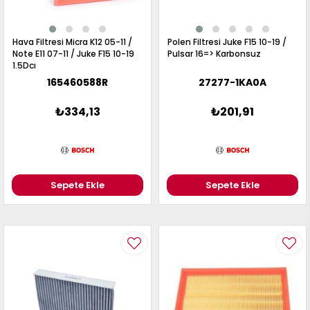
Hava Filtresi Micra K12 05-11 /
Polen Filtresi Juke F15 10-19 /
Note E11 07-11 / Juke F15 10-19
Pulsar 16=> Karbonsuz
1.5Dcı
165460588R
27277-1KA0A
₺334,13
₺201,91
Sepete Ekle
Sepete Ekle