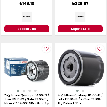
₺148,10
₺226,67
Sepete Ekle
Sepete Ekle
Yağ Filtresi Qashqai J10 06-13 /
Yağ Filtresi Qashaqi J10 06-13 /
Juke F15 10-19 / Note E11 05-11 /
Juke F15 10-19 / X-Trail T31 08-
Micra K12 02-09 1.5Dcı Alçak Tip
13 / Pulsar 1.5Dcı