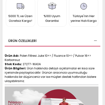
017
013
009
993
5000 TL ve Üzeri
%100 Uyum
Türkiye'nin Her
Ücretsiz Kargo!
Garantisi
yerine Hızlı Kargo
-
ANETTE
ÜRÜN ÖZELLIKLERI
RAIL
ASHQAI
ICRA
ARGO
30
10
1
Ürün Adı:
Polen Filtresi Juke 10=> / Fluance 10=> / Pulsar 16=>
Karbonsuz
23
Stok Kodu:
27277-1KA0A
002-
006-
995-
Ürün Bilgileri:
Ürün hakkında detaylı açıklamalar en kısa süre
içerisinde paylaşılacaktır. Ürünün aracınıza uyumsuzluğu
996-
007
hakkında bir düşünceniz var ise müşteri destek hattından bizlere
013
001
ulaşabilirsiniz.
001