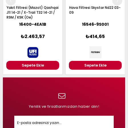
Yakıt Filtresi (Mazot) Qashqai
Hava Filtresi Skystar Nd22 03-
J11 14-21 / X-Trail T32 14-21 /
09
R9M / K9K (Oe)
16400-4EA1B
16546-9S001
₺2.463,57
₺414,65
Sepete Ekle
Sepete Ekle
Yenilik ve fırsatlarımızdan haber alın!