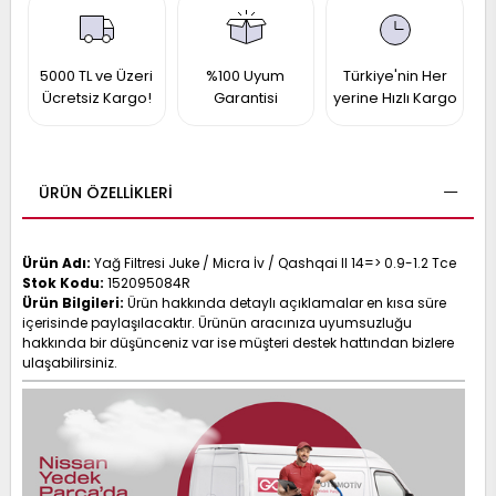
017
013
009
993
5000 TL ve Üzeri
%100 Uyum
Türkiye'nin Her
Ücretsiz Kargo!
Garantisi
yerine Hızlı Kargo
-
ANETTE
ÜRÜN ÖZELLIKLERI
RAIL
ASHQAI
ICRA
ARGO
30
10
1
Ürün Adı:
Yağ Filtresi Juke / Micra İv / Qashqai II 14=> 0.9-1.2 Tce
Stok Kodu:
152095084R
23
Ürün Bilgileri:
Ürün hakkında detaylı açıklamalar en kısa süre
002-
006-
995-
içerisinde paylaşılacaktır. Ürünün aracınıza uyumsuzluğu
hakkında bir düşünceniz var ise müşteri destek hattından bizlere
996-
007
ulaşabilirsiniz.
013
001
001