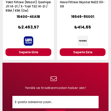
Yakıt Filtresi (Mazot) Qashqai
Hava Filtresi Skystar Nd22 03-
J11 14-21 / X-Trail T32 14-21 /
09
R9M / K9K (Oe)
16400-4EA1B
16546-9S001
₺2.463,57
₺414,65
Sepete Ekle
Sepete Ekle
Yenilik ve fırsatlarımızdan haber alın!