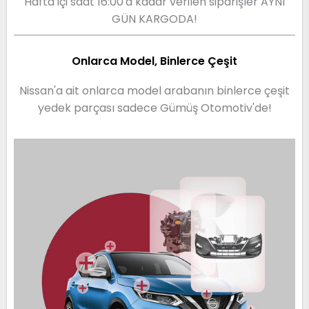
Hafta içi saat 16:00'a kadar verilen siparişler AYNI
GÜN KARGODA!
Onlarca Model, Binlerce Çeşit
Nissan'a ait onlarca model arabanın binlerce çeşit
yedek parçası sadece Gümüş Otomotiv'de!