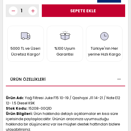
017
013
009
993
-
ANETTE
5000 TL ve Üzeri
%100 Uyum
Türkiye'nin Her
RAIL
Ücretsiz Kargo!
Garantisi
yerine Hızlı Kargo
ASHQAI
ICRA
ARGO
30
10
1
23
ÜRÜN ÖZELLIKLERI
002-
006-
995-
996-
007
Ürün Adı:
Yağ Filtresi Juke F15 10-19 / Qashqai J11 14-21 / Note E12
013
001
12- 1.5 Diesel K9K
001
Stok Kodu:
15208-00Q1D
Ürün Bilgileri:
Ürün hakkında detaylı açıklamalar en kısa süre
içerisinde paylaşılacaktır. Ürünün aracınıza uyumsuzluğu
hakkında bir düşünceniz var ise müşteri destek hattından bizlere
ulaşabilirsiniz.