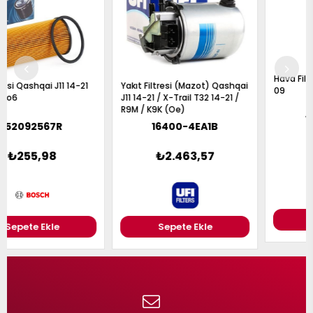
Yakıt Filtresi (Mazot) Qashqai
Hava Filtresi Skystar Nd22 03-
J11 14-21 / X-Trail T32 14-21 /
09
R9M / K9K (Oe)
16400-4EA1B
16546-9S001
₺2.463,57
₺414,65
Sepete Ekle
Sepete Ekle