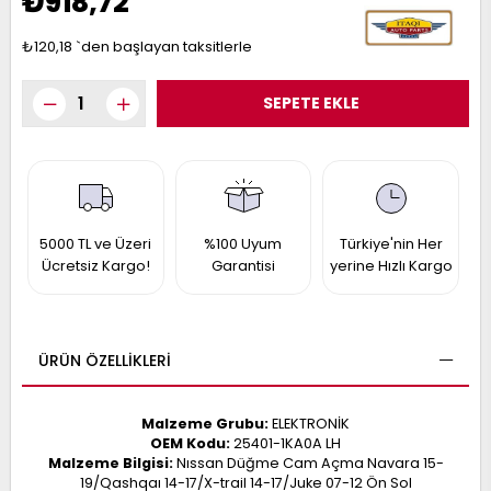
₺918,72
017
013
009
993
₺120,18
`den başlayan taksitlerle
-
ANETTE
RAIL
ASHQAI
ICRA
ARGO
5000 TL ve Üzeri
%100 Uyum
Türkiye'nin Her
30
10
1
Ücretsiz Kargo!
Garantisi
yerine Hızlı Kargo
23
002-
006-
995-
996-
ÜRÜN ÖZELLIKLERI
007
013
001
001
Malzeme Grubu:
ELEKTRONİK
OEM Kodu:
25401-1KA0A LH
Malzeme Bilgisi:
Nıssan Düğme Cam Açma Navara 15-
19/Qashqaı 14-17/X-trail 14-17/Juke 07-12 Ön Sol