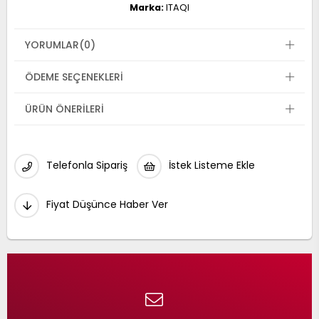
Marka:
ITAQI
YORUMLAR
(0)
ÖDEME SEÇENEKLERI
ÜRÜN ÖNERILERI
Telefonla Sipariş
İstek Listeme Ekle
Fiyat Düşünce Haber Ver