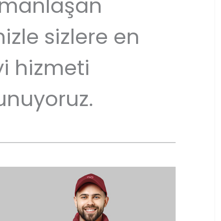
manlaşan
izle sizlere en
yi hizmeti
unuyoruz.