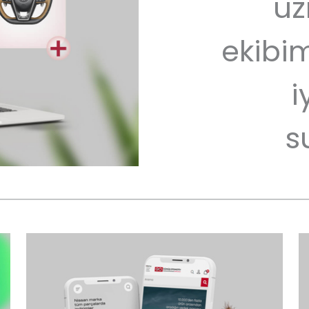
uz
ekibim
i
s