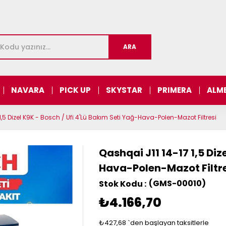
NAVARA
PICK UP
SKYSTAR
PRIMERA
ALM
1,5 Dizel K9K - Bosch / Ufi 4'Lü Bakım Seti Yağ-Hava-Polen-Mazot Filtresi
Qashqai J11 14-17 1,5 Diz
Hava-Polen-Mazot Filtr
(GMS-00010)
₺4.166,70
₺427,68
`den başlayan taksitlerle