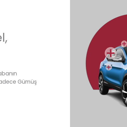
l,
rabanın
 sadece Gümüş