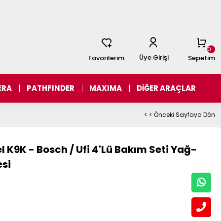
0
Üye Girişi
Favorilerim
Sepetim
ERA
PATHFINDER
MAXIMA
DİĞER ARAÇLAR
< < Önceki Sayfaya Dön
el K9K - Bosch / Ufi 4'Lü Bakım Seti Yağ-
esi