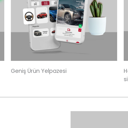
Geniş Ürün Yelpazesi
H
s