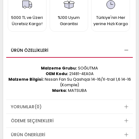
017
013
009
993
5000 TL ve Üzeri
%100 Uyum
Türkiye'nin Her
Ücretsiz Kargo!
Garantisi
yerine Hızlı Kargo
-
ANETTE
ÜRÜN ÖZELLIKLERI
RAIL
ASHQAI
ICRA
ARGO
Malzeme Grubu:
SOĞUTMA
30
10
1
OEM Kodu:
21481-4EA0A
Malzeme Bilgisi:
Nıssan Fan Su Qashqai 14-16/X-trail 1,6 14-16
23
(Komple)
002-
006-
995-
Marka:
MATSUBA
996-
007
013
001
YORUMLAR
(0)
001
ÖDEME SEÇENEKLERI
ÜRÜN ÖNERILERI