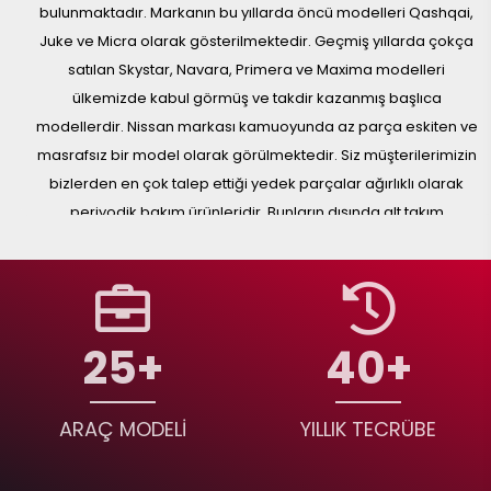
bulunmaktadır. Markanın bu yıllarda öncü modelleri Qashqai,
Juke ve Micra olarak gösterilmektedir. Geçmiş yıllarda çokça
satılan Skystar, Navara, Primera ve Maxima modelleri
ülkemizde kabul görmüş ve takdir kazanmış başlıca
modellerdir. Nissan markası kamuoyunda az parça eskiten ve
masrafsız bir model olarak görülmektedir. Siz müşterilerimizin
bizlerden en çok talep ettiği yedek parçalar ağırlıklı olarak
periyodik bakım ürünleridir. Bunların dışında alt takım
malzemeleri, kaporta aksamı ve fren sistemi bileşenleri en çok
tüketilen yedek parça kategorilerimizdir.
Qashqai modellerinde kronik olarak turbo borusu, Maxima
modelinde ateşleme bobini ve debimetre, Primera modelinde
25
40
distribütör. Almera ve Micra modellerinde eksantrik krank
sensörler gibi yedek parçalar en çok talep edilenlerdir.
Nissan Orijinal ve Yan Sanayi Ürün
ARAÇ MODELİ
YILLIK TECRÜBE
Karşılaştırması