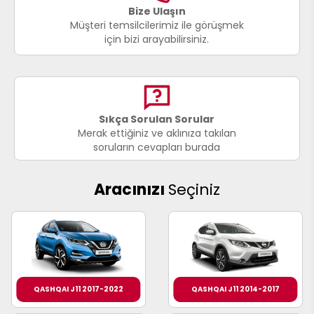
017
Bize Ulaşın
013
Müşteri temsilcilerimiz ile görüşmek
009
993
için bizi arayabilirsiniz.
-
ANETTE
Sıkça Sorulan Sorular
RAIL
ASHQAI
ICRA
Merak ettiğiniz ve aklınıza takılan
soruların cevapları burada
ARGO
30
10
1
23
Aracınızı
Seçiniz
002-
006-
995-
996-
007
013
001
001
QASHQAI J11 2017-2022
QASHQAI J11 2014-2017