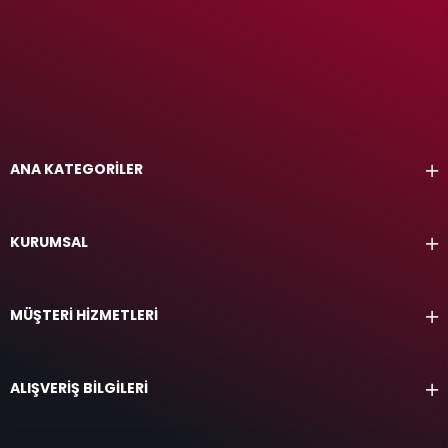
Nissan Yedek Parça Fiyat Karşılaştırması
Nissan markasının yedek parçalarının diğer markaların yedek
parçaları ile karşılaştırıldığında tam anlamıyla Fiyat –
Performans markası olduğu ortaya çıkmaktadır. Nissan
markasında yedek parçalar uzun ömürlü kullanım sunarken
özellikle Alman markası araçlarda bu kullanım süresi
ANA KATEGORİLER
neredeyse yarı yarıya seviyededir. Araçlarınıza zamanında
yaptığınız doğru yedek parça değişimleri sizleri uzun yıllar
boyunca üzmeyecek ve yolda bırakmayacaktır. Tecrübe ile
KURUMSAL
öğrendiğimiz Japon modellerinin sağlamlığı Nissan
Modellerinde zirve seviyededir.
Nissan Online Alışveriş Güvenilirliği ve Ürün
MÜŞTERİ HİZMETLERİ
Garantisi
Nissan markasında uzmanlaşan bizler sadece tek bir marka
ALIŞVERİŞ BİLGİLERİ
üzerine yoğunlaşarak müşterilerimize en iyi hizmeti vermeye
çalışıyoruz ve hizmetimizi online platforma da geçirerek