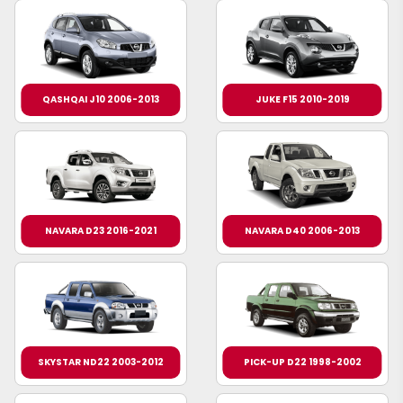
QASHQAI J10 2006-2013
JUKE F15 2010-2019
NAVARA D23 2016-2021
NAVARA D40 2006-2013
SKYSTAR ND22 2003-2012
PICK-UP D22 1998-2002