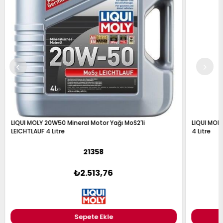
LIQUI MOLY 5W40 Motor Yağı Sentetik LEICHTLAUF HC7
LIQU
4 Litre
1 Lit
1382
₺2.855,47
Sepete Ekle