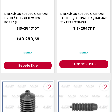
DİREKSİYON KUTUSU QASHQAI
DİREKSİYON KUTUSU QASHQAI
07-13 / X-TRAIL 07= EPS
14-18 J11 / X-TRAIL 13= / KADJAR
ROTBAŞLI
15= EPS ROTBAŞLI
SIS-284710T
SIS-284711T
₺10.299,55
STOK SORUNUZ
Sepete Ekle