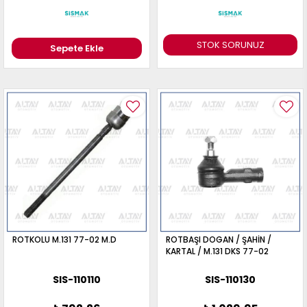
STOK SORUNUZ
Sepete Ekle
ROTKOLU M.131 77-02 M.D
ROTBAŞI DOGAN / ŞAHİN /
KARTAL / M.131 DKS 77-02
SIS-110110
SIS-110130