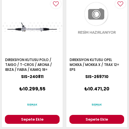
DIREKSIYON KUTUSU POLO /
DIREKSIYON KUTUSU OPEL
TAIGO / T-CROS / ARONA /
MOKKA / MOKKA X / TRAX 12=
IBIZA / FABIA / KAMIQ 18=
EPS
HIDROLIK
SIS-240811
SIS-269710
₺10.299,55
₺10.471,20
Sepete Ekle
Sepete Ekle