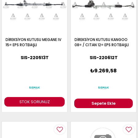
DİREKSİYON KUTUSU MEGANE IV
DİREKSİYON KUTUSU KANGOO
15= EPS ROTBAŞLI
08= / CITAN 12= EPS ROTBAŞLI
SIS-220513T
SIS-220612T
₺9.269,58
STOK SORUNUZ
Sepete Ekle