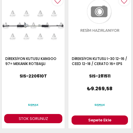
017
013
009
993
-
ANETTE
RAIL
ASHQAI
ICRA
DİREKSİYON KUTUSU KANGOO
DİREKSİYON KUTUSU I-30 12-16 /
ARGO
97= MEKANİK ROTBAŞLI
CEED 12-18 / CERATO 16= EPS
30
10
1
SIS-220610T
SIS-281511
23
002-
006-
995-
₺9.269,58
996-
007
013
001
001
STOK SORUNUZ
Sepete Ekle