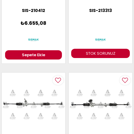
SIS-210412
SIS-213313
₺6.655,08
STOK SORUNUZ
Sepete Ekle