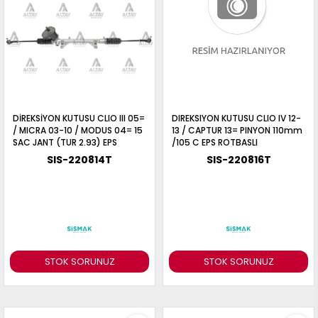
DİREKSİYON KUTUSU CLIO III 05=
DIREKSIYON KUTUSU CLIO IV 12-
/ MICRA 03-10 / MODUS 04= 15
13 / CAPTUR 13= PINYON 110mm
SAC JANT (TUR 2.93) EPS
/105 C EPS ROTBASLI
ROTBAŞLI
SIS-220814T
SIS-220816T
STOK SORUNUZ
STOK SORUNUZ