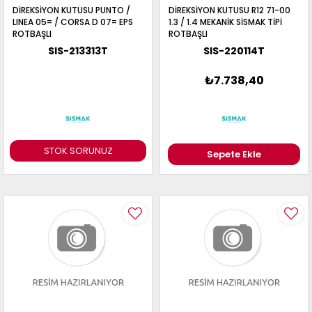
DİREKSİYON KUTUSU PUNTO /
DİREKSİYON KUTUSU R12 71-00
LINEA 05= / CORSA D 07= EPS
1.3 / 1.4 MEKANİK SİSMAK TİPİ
ROTBAŞLI
ROTBAŞLI
SIS-213313T
SIS-220114T
₺7.738,40
STOK SORUNUZ
Sepete Ekle