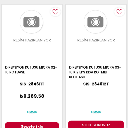
DIREKSIYON KUTUSU MICRA 02-
DIREKSIYON KUTUSU MICRA 03-
10 ROTBASLI
10 K12 EPS KISA ROTMILI
ROTBASLI
SIS-284611T
SIS-284612T
₺9.269,58
STOK SORUNUZ
Sepete Ekle