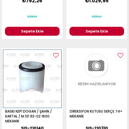
₺792,26
₺1.029,95
Sepete Ekle
Sepete Ekle
BASKI KEPİ DOGAN / ŞAHİN /
DİREKSİYON KUTUSU SERÇE 74=
KARTAL / M.131 93-02 1600
MEKANİK
MEKANİK
SIS-210140
SIS-210310