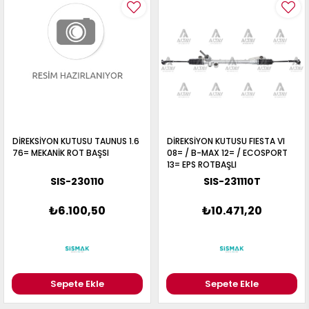
DİREKSİYON KUTUSU TAUNUS 1.6
DİREKSİYON KUTUSU FIESTA VI
76= MEKANİK ROT BAŞSI
08= / B-MAX 12= / ECOSPORT
13= EPS ROTBAŞLI
SIS-230110
SIS-231110T
₺6.100,50
₺10.471,20
Sepete Ekle
Sepete Ekle