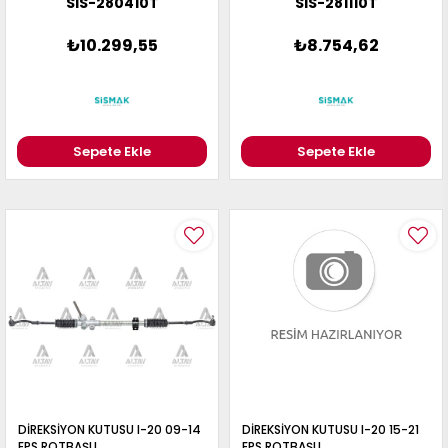
SIS-280410T
SIS-281110T
₺10.299,55
₺8.754,62
Sepete Ekle
Sepete Ekle
DİREKSİYON KUTUSU I-20 09-14
DİREKSİYON KUTUSU I-20 15-21
EPS ROTBAŞLI
EPS ROTBAŞLI