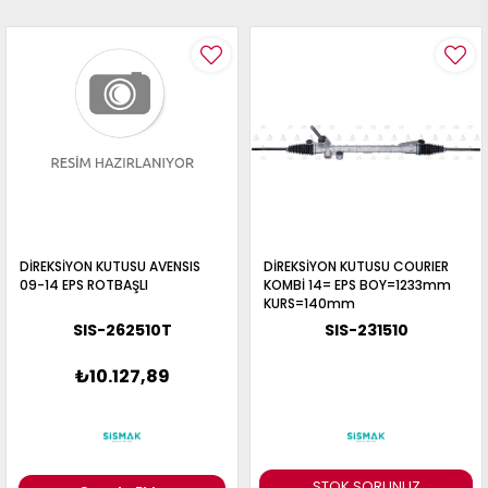
DİREKSİYON KUTUSU AVENSIS
DİREKSİYON KUTUSU COURIER
09-14 EPS ROTBAŞLI
KOMBİ 14= EPS BOY=1233mm
KURS=140mm
SIS-262510T
SIS-231510
₺10.127,89
STOK SORUNUZ