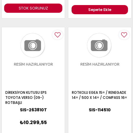
STOK SORUNUZ
Sepete Ekle
DİREKSİYON KUTUSU EPS
ROTKOLU EGEA 15= / RENEGADE
TOYOTA VERSO (09-)
14= / 500 X 14= / COMPASS 16=
ROTBAŞLI
SIS-263810T
SIS-114510
₺10.299,55