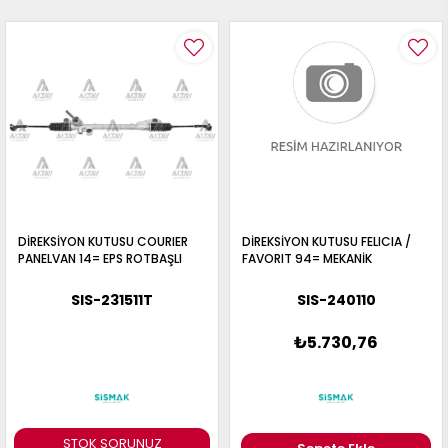
DİREKSİYON KUTUSU COURIER
DİREKSİYON KUTUSU FELICIA /
PANELVAN 14= EPS ROTBAŞLI
FAVORIT 94= MEKANİK
SIS-231511T
SIS-240110
₺5.730,76
STOK SORUNUZ