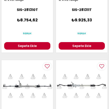
SIS-281310T
SIS-281311T
₺8.754,62
₺9.925,33
Sepete Ekle
Sepete Ekle