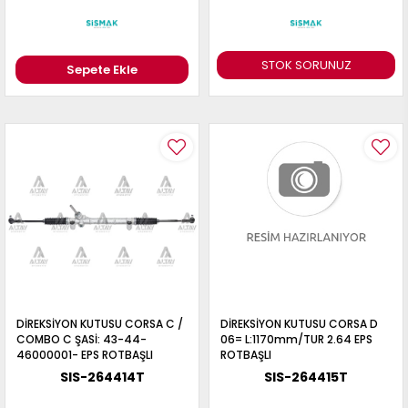
STOK SORUNUZ
Sepete Ekle
DİREKSİYON KUTUSU CORSA C /
DİREKSİYON KUTUSU CORSA D
COMBO C ŞASİ: 43-44-
06= L:1170mm/TUR 2.64 EPS
46000001- EPS ROTBAŞLI
ROTBAŞLI
SIS-264414T
SIS-264415T