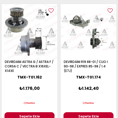
DEVİRDAİM ASTRA G / ASTRA F /
DEVİRDAİM R19 88-01 / CLIO I
CORSA C / VECTRA B X16XEL-
90-98 / EXPRES 85-98 / 1.4
X14XE
(E7J)
TMX-T01.162
TMX-T01.174
₺1.176,00
₺1.142,40
Sepete Ekle
Sepete Ekle