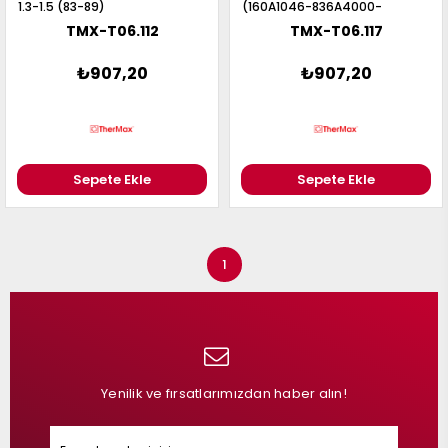
1.3-1.5 (83-89)
(160A1046-836A4000-
159A2000) YÜKSEK ÇARK
TMX-T06.112
TMX-T06.117
₺907,20
₺907,20
Sepete Ekle
Sepete Ekle
1
Yenilik ve fırsatlarımızdan haber alın!