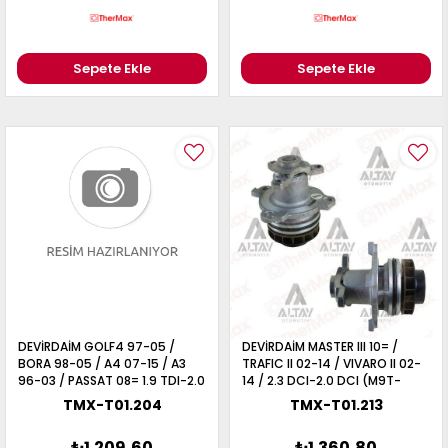
Sepete Ekle
Sepete Ekle
DEVİRDAİM GOLF4 97-05 /
DEVİRDAİM MASTER III 10= /
BORA 98-05 / A4 07-15 / A3
TRAFIC II 02-14 / VIVARO II 02-
96-03 / PASSAT 08= 1.9 TDI-2.0
14 / 2.3 DCI-2.0 DCI (M9T-
TDI ASZ-ARL-CAGA
M9R)
TMX-T01.204
TMX-T01.213
₺1.209,60
₺1.360,80