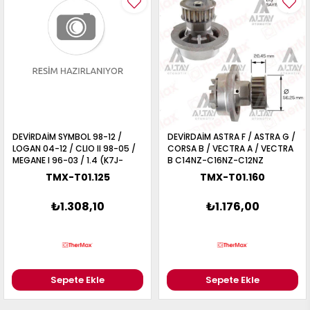
017
013
009
993
-
ANETTE
RAIL
ASHQAI
ICRA
DEVİRDAİM SYMBOL 98-12 /
DEVİRDAİM ASTRA F / ASTRA G /
ARGO
LOGAN 04-12 / CLIO II 98-05 /
CORSA B / VECTRA A / VECTRA
30
MEGANE I 96-03 / 1.4 (K7J-
B C14NZ-C16NZ-C12NZ
10
1
K7M) ÇELİK PERVANE ORJİNAL
TMX-T01.125
TMX-T01.160
23
TİP
002-
006-
995-
₺1.308,10
₺1.176,00
996-
007
013
001
001
Sepete Ekle
Sepete Ekle