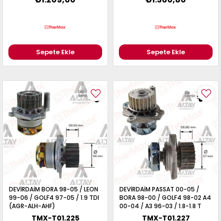
Sepete Ekle
Sepete Ekle
DEVİRDAİM BORA 98-05 / LEON
DEVİRDAİM PASSAT 00-05 /
99-06 / GOLF4 97-05 / 1.9 TDI
BORA 98-00 / GOLF4 98-02 A4
(AGR-ALH-AHF)
00-04 / A3 96-03 / 1.8-1.8 T
(AWT-AGN-AGU)
TMX-T01.225
TMX-T01.227