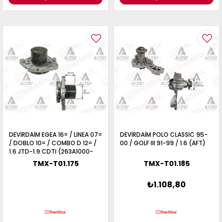
DEVİRDAİM EGEA 16= / LINEA 07=
DEVİRDAİM POLO CLASSIC 95-
/ DOBLO 10= / COMBO D 12= /
00 / GOLF III 91-99 / 1.6 (AFT)
1.6 JTD-1.9 CDTI (263A1000-
198A3000-Z19DTH-Z20DTH)
TMX-T01.175
TMX-T01.185
₺1.108,80