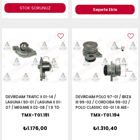
STOK SORUNUZ
Sepete Ekle
DEVİRDAİM TRAFIC II 01-14 /
DEVİRDAİM POLO 97-01 / IBIZA
LAGUNA I 93-01 / LAGUNA II 01-
III 99-02 / CORDOBA 99-02 /
07 / MEGANE II 02-08 / 1.9 TD
POLO CLASSIC 00-01 1.6 AEE-
(F9Q)
ALM
TMX-T01.191
TMX-T01.194
₺1.176,00
₺1.310,40