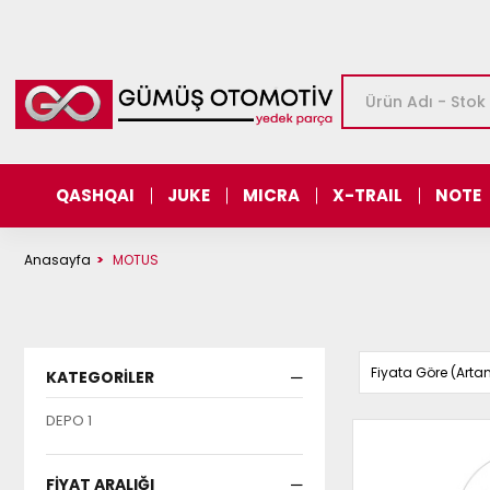
QASHQAI
JUKE
MICRA
X-TRAIL
NOTE
Anasayfa
MOTUS
Fiyata Göre (Arta
KATEGORILER
DEPO 1
FIYAT ARALIĞI