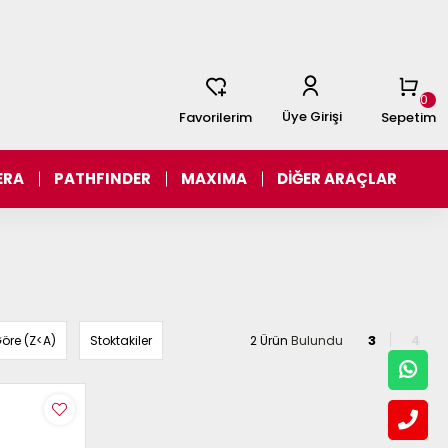
0
Üye Girişi
Favorilerim
Sepetim
ERA
PATHFINDER
MAXIMA
DİĞER ARAÇLAR
öre (Z<A)
Stoktakiler
2 Ürün