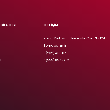
 BİLGİLERİ
İLETİŞİM
Kazım Dirik Mah. Üniversite Cad. No:124 L
Bornova/İzmir
m
0(232) 486 87 95
ibi
0(555) 857 79 70