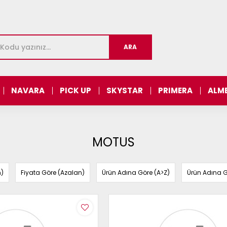
NAVARA
PICK UP
SKYSTAR
PRIMERA
ALM
MOTUS
n)
Fiyata Göre (Azalan)
Ürün Adına Göre (A>Z)
Ürün Adına G