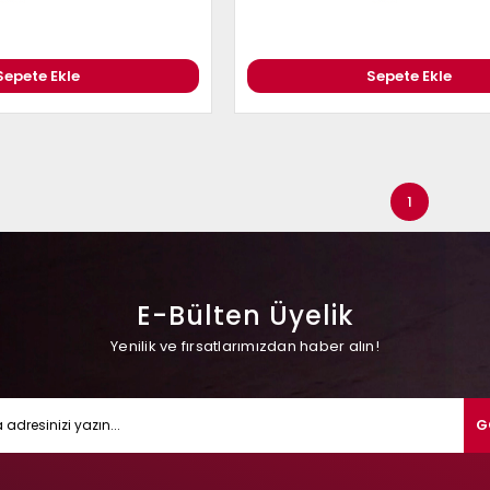
Sepete Ekle
Sepete Ekle
1
E-Bülten Üyelik
Yenilik ve fırsatlarımızdan haber alın!
G