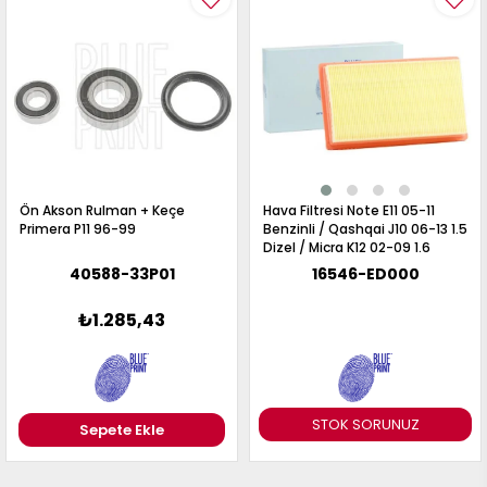
017
013
009
993
-
ANETTE
RAIL
ASHQAI
ICRA
Ön Akson Rulman + Keçe
Hava Filtresi Note E11 05-11
Primera P11 96-99
Benzinli / Qashqai J10 06-13 1.5
ARGO
Dizel / Micra K12 02-09 1.6
30
10
1
40588-33P01
16546-ED000
23
002-
006-
995-
₺1.285,43
996-
007
013
001
001
STOK SORUNUZ
Sepete Ekle