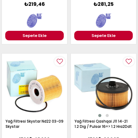
₺219,46
₺281,25
Sepete Ekle
Sepete Ekle
Yağ Filtresi Skystar Nd22 03-09
Yağ Filtresi Qashqai J11 14-21
Skystar
1.2 Dig / Pulsar 16=> 1.2 Hra2Ddt