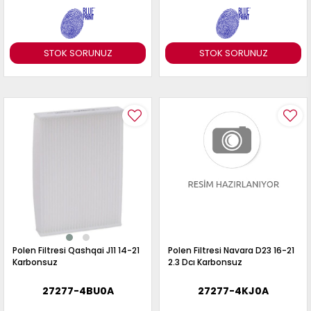
STOK SORUNUZ
STOK SORUNUZ
Polen Filtresi Qashqai J11 14-21
Polen Filtresi Navara D23 16-21
Karbonsuz
2.3 Dcı Karbonsuz
27277-4BU0A
27277-4KJ0A