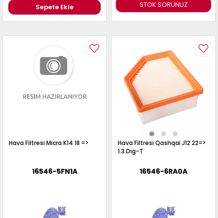
STOK SORUNUZ
Sepete Ekle
Hava Filtresi Micra K14 18 =>
Hava Filtresi Qashqai J12 22=>
1.3 Dıg-T
16546-5FN1A
16546-6RA0A