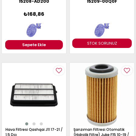
15208-AD200
15209-00Q0F
₺168,86
STOK SORUNUZ
Sepete Ekle
Hava Filtresi Qashqai J11 17-21 /
Şanzıman Filtresi Otomatik
1.5 Dcı
(Hidrolik Filtre) Juke F15 10-19 /