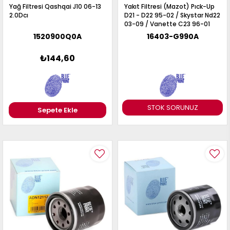
Yağ Filtresi Qashqai J10 06-13
Yakıt Filtresi (Mazot) Pıck-Up
2.0Dcı
D21 - D22 95-02 / Skystar Nd22
03-09 / Vanette C23 96-01
1520900Q0A
16403-G990A
₺144,60
STOK SORUNUZ
Sepete Ekle