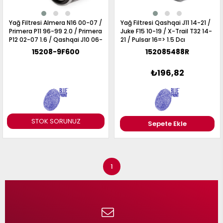
Yağ Filtresi Almera N16 00-07 /
Yağ Filtresi Qashqai J11 14-21 /
Primera P11 96-99 2.0 / Primera
Juke F15 10-19 / X-Trail T32 14-
P12 02-07 1.6 / Qashqai J10 06-
21 / Pulsar 16=> 1.5 Dcı
13 1.6 / Juke F15 10-19 1.6 /
15208-9F600
152085488R
Benzinli Motorlar
₺196,82
STOK SORUNUZ
Sepete Ekle
1