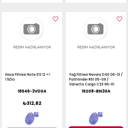
Hava Filtresi Note E12 12 =>
Yağ Filtresi Navara D40 06-13 /
1.5Dcı
Pathfinder R51 05-09 /
Vanetta Cargo C23 96-01
16546-3VD0A
15208-BN30A
₺312,82