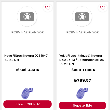
Hava Filtresi Navara D23 16-21
Yakıt Filtresi (Mazot) Navara
2.3 2.3 Dcı
D40 06-13 / Pathfinder R51 05-
09 2.5 Dcı
16546-4JA1A
16400-EC00A
₺789,57
STOK SORUNUZ
Sepete Ekle