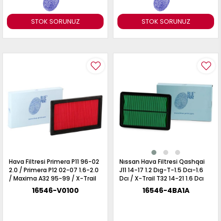
STOK SORUNUZ
STOK SORUNUZ
Hava Filtresi Primera P11 96-02
Nıssan Hava Filtresi Qashqai
2.0 / Primera P12 02-07 1.6-2.0
J11 14-17 1.2 Dıg-T-1.5 Dcı-1.6
/ Maxima A32 95-99 / X-Trail
Dcı / X-Trail T32 14-21 1.6 Dcı
T30 02-07 / Almera N16 00-07
2.0-2.5
16546-V0100
16546-4BA1A
/ Vanetta Cargo C23 96-01