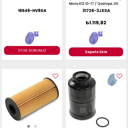
Micra K13 10-17 / Qashqai J10
06-13
16546-HV80A
31726-3JX0A
₺1.119,82
STOK SORUNUZ
Sepete Ekle