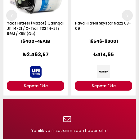
Yakıt Filtresi (Mazot) Qashqai
Hava Filtresi Skystar Nd22 03-
J11 14-21 / X-Trail T32 14-21 /
09
R9M / K9K (Oe)
16400-4EA1B
16546-9S001
₺2.463,57
₺414,65
Sepete Ekle
Sepete Ekle
Yenilik ve fırsatlarımızdan haber alın!