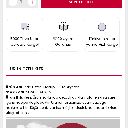
017
013
009
993
-
5000 TL ve Üzeri
%100 Uyum
Türkiye'nin Her
Ücretsiz Kargo!
Garantisi
yerine Hızlı Kargo
ANETTE
RAIL
ASHQAI
ICRA
ARGO
30
10
1
ÜRÜN ÖZELLIKLERI
23
002-
006-
995-
Ürün Adı:
Yağ Filtresi Pickup 03-12 Skystar
996-
Stok Kodu:
15208-AD20A
007
013
001
Ürün Bilgileri:
Ürün hakkında detaylı açıklamalar en kısa süre
içerisinde paylaşılacaktır. Ürünün aracınıza uyumsuzluğu
001
hakkında bir düşünceniz var ise müşteri destek hattından bizlere
ulaşabilirsiniz.