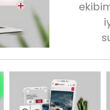
ekibim
i
s