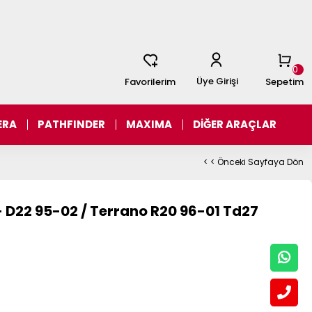
0
Üye Girişi
Favorilerim
Sepetim
ERA
PATHFINDER
MAXIMA
DİĞER ARAÇLAR
< < Önceki Sayfaya Dön
 - D22 95-02 / Terrano R20 96-01 Td27