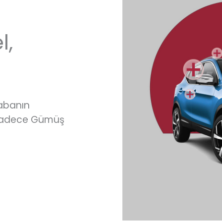
l,
rabanın
 sadece Gümüş