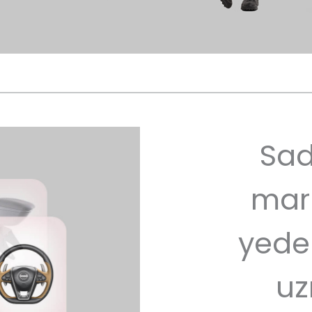
Sad
mar
yede
uz