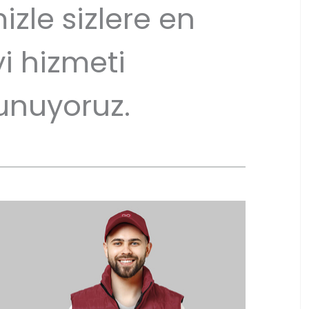
izle sizlere en
yi hizmeti
unuyoruz.