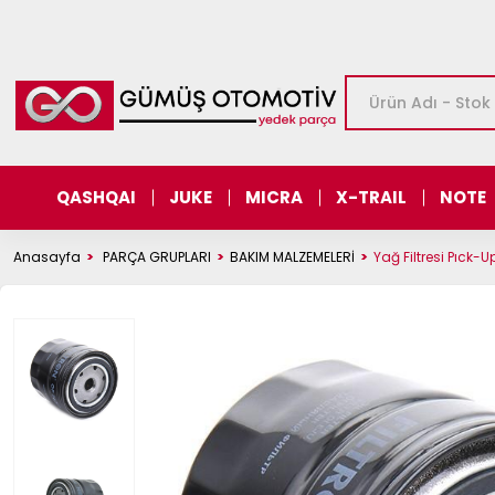
QASHQAI
JUKE
MICRA
X-TRAIL
NOTE
Anasayfa
PARÇA GRUPLARI
BAKIM MALZEMELERİ
Yağ Filtresi Pıck-