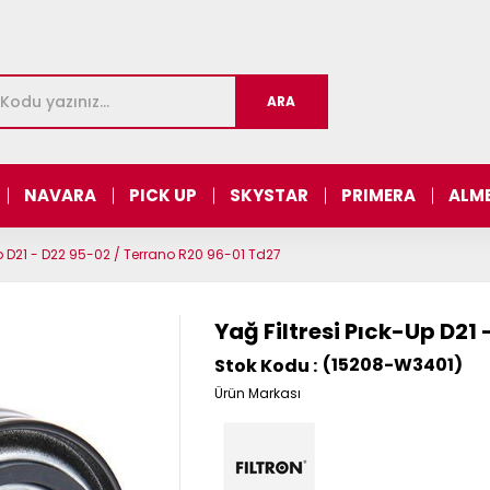
NAVARA
PICK UP
SKYSTAR
PRIMERA
ALM
Up D21 - D22 95-02 / Terrano R20 96-01 Td27
Yağ Filtresi Pıck-Up D21
(15208-W3401)