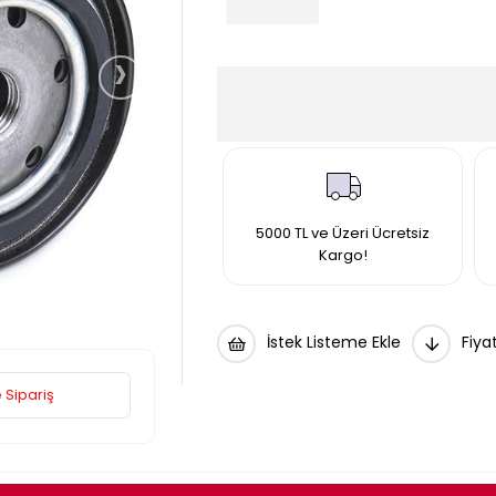
›
5000 TL ve Üzeri Ücretsiz
Kargo!
İstek Listeme Ekle
Fiya
 Sipariş