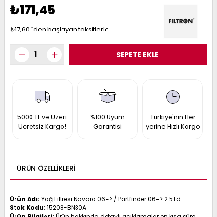
017
₺171,45
013
009
993
₺17,60
`den başlayan taksitlerle
-
ANETTE
RAIL
ASHQAI
ICRA
ARGO
30
10
1
5000 TL ve Üzeri
%100 Uyum
Türkiye'nin Her
Ücretsiz Kargo!
Garantisi
yerine Hızlı Kargo
23
002-
006-
995-
996-
007
013
001
ÜRÜN ÖZELLIKLERI
001
Ürün Adı:
Yağ Filtresi Navara 06=> / Partfinder 06=> 2.5Td
Stok Kodu:
15208-BN30A
Ürün Bilgileri:
Ürün hakkında detaylı açıklamalar en kısa süre