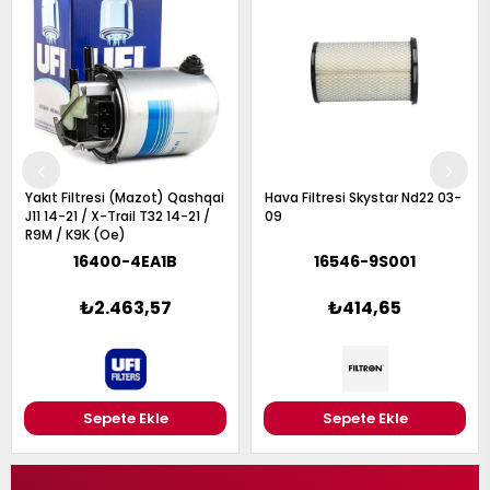
Hava Filtresi Skystar Nd22 03-
Hava Filtresi Micra K12 02-09 /
09
Note E11 05-11 1.5Dcı
16546-9S001
8200399214
₺414,65
₺356,96
Sepete Ekle
Sepete Ekle