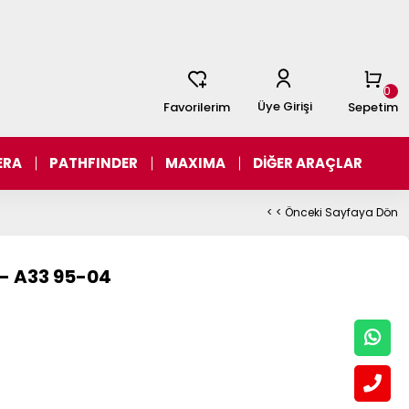
0
Üye Girişi
Favorilerim
Sepetim
ERA
PATHFINDER
MAXIMA
DİĞER ARAÇLAR
< < Önceki Sayfaya Dön
 - A33 95-04