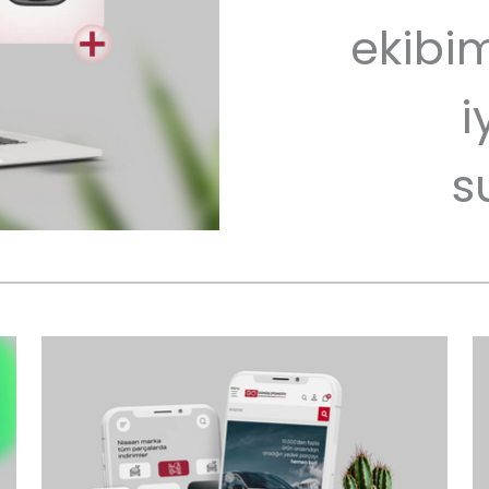
ekibim
i
s