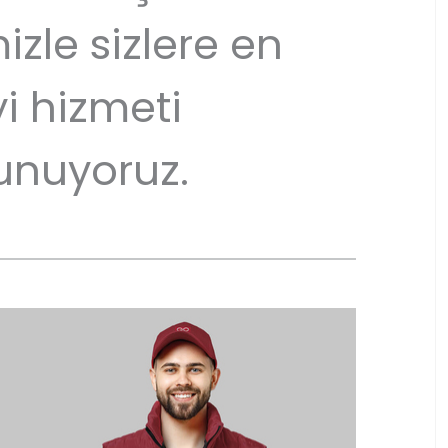
izle sizlere en
yi hizmeti
unuyoruz.