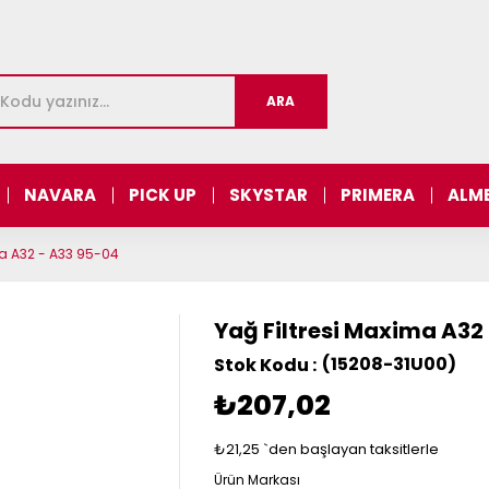
NAVARA
PICK UP
SKYSTAR
PRIMERA
ALM
ma A32 - A33 95-04
Yağ Filtresi Maxima A32
(15208-31U00)
₺207,02
₺21,25
`den başlayan taksitlerle