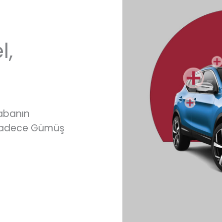
l,
rabanın
 sadece Gümüş