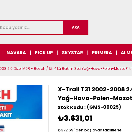
NAVARA
PICK UP
SKYSTAR
PRIMERA
ALM
008 2.0 Dizel M9R - Bosch / Ufi 4'Lü Bakım Seti Yağ-Hava-Polen-Mazot Filtr
X-Trail T31 2002-2008 2.0
Yağ-Hava-Polen-Mazot F
(GMS-00025)
₺3.631,01
₺372,69
`den başlayan taksitlerle