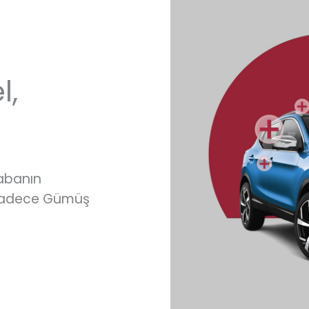
l,
rabanın
 sadece Gümüş