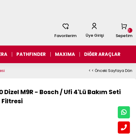
0
Üye Girişi
Favorilerim
Sepetim
ERA
PATHFINDER
MAXIMA
DİĞER ARAÇLAR
esi
< < Önceki Sayfaya Dön
 Dizel M9R - Bosch / Ufi 4'Lü Bakım Seti
iltresi