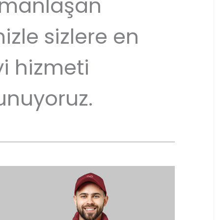
manlaşan
izle sizlere en
yi hizmeti
unuyoruz.