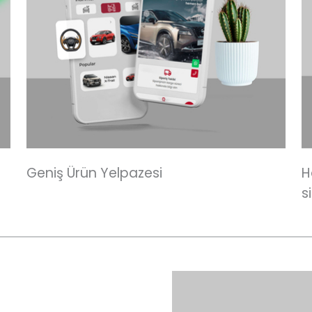
Geniş Ürün Yelpazesi
H
s