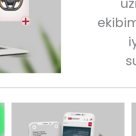
uz
ekibim
i
s