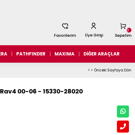
0
Üye Girişi
Favorilerim
Sepetim
ERA
PATHFINDER
MAXIMA
DİĞER ARAÇLAR
< < Önceki Sayfaya Dön
ğ Rav4 00-06 - 15330-28020