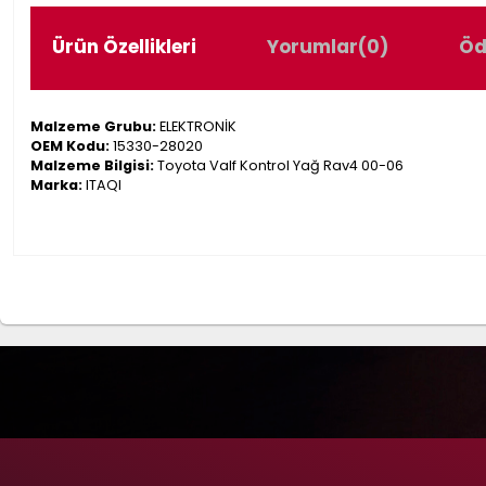
Ürün Özellikleri
Yorumlar
(0)
Öd
Malzeme Grubu:
ELEKTRONİK
OEM Kodu:
15330-28020
Malzeme Bilgisi:
Toyota Valf Kontrol Yağ Rav4 00-06
Marka:
ITAQI