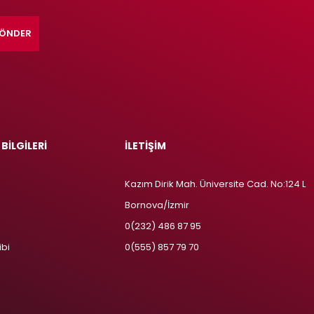
ÖNDER
 BİLGİLERİ
İLETİŞİM
Kazım Dirik Mah. Üniversite Cad. No:124 L
Bornova/İzmir
m
0(232) 486 87 95
ibi
0(555) 857 79 70