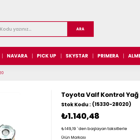
NAVARA
PICK UP
SKYSTAR
PRIMERA
ALM
20
Toyota Valf Kontrol Ya
(15330-28020)
₺1.140,48
₺149,19
`den başlayan taksitlerle