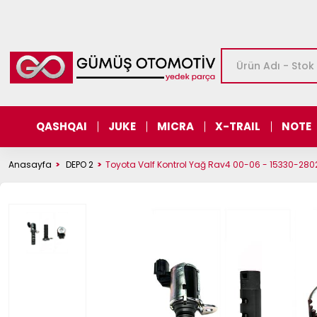
QASHQAI
JUKE
MICRA
X-TRAIL
NOTE
Anasayfa
DEPO 2
Toyota Valf Kontrol Yağ Rav4 00-06 - 15330-280