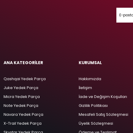
ANA KATEGORİLER
KURUMSAL
Qashqai Yedek Parça
Hakkımızda
Juke Yedek Parça
İletişim
Micra Yedek Parça
İade ve Değişim Koşulları
Note Yedek Parça
Gizlilik Politikası
Navara Yedek Parça
Mesafeli Satış Sözleşmesi
X-Trail Yedek Parça
Üyelik Sözleşmesi
Skystar Yedek Parça
Ödeme ve Teslimat