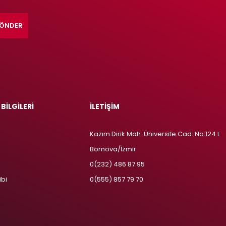
ÖNDER
 BİLGİLERİ
İLETİŞİM
Kazım Dirik Mah. Üniversite Cad. No:124 L
Bornova/İzmir
m
0(232) 486 87 95
ibi
0(555) 857 79 70