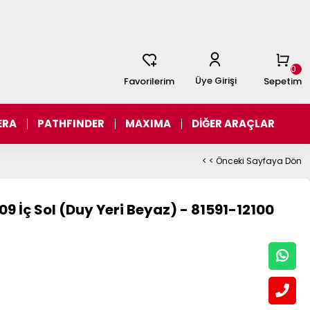
0
Üye Girişi
Favorilerim
Sepetim
ERA
PATHFINDER
MAXIMA
DİĞER ARAÇLAR
< < Önceki Sayfaya Dön
9 İç Sol (Duy Yeri Beyaz) - 81591-12100