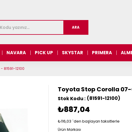
NAVARA
PICK UP
SKYSTAR
PRIMERA
ALM
 - 81591-12100
Toyota Stop Corolla 07-0
(81591-12100)
₺887,04
₺116,03
`den başlayan taksitlerle