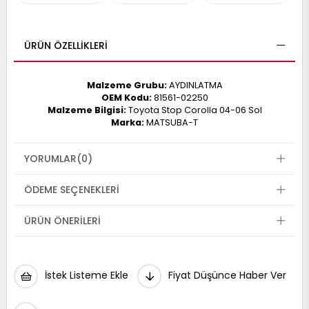
017
013
009
993
ÜRÜN ÖZELLIKLERI
Malzeme Grubu:
AYDINLATMA
-
OEM Kodu:
81561-02250
Malzeme Bilgisi:
Toyota Stop Corolla 04-06 Sol
ANETTE
Marka:
MATSUBA-T
RAIL
ASHQAI
ICRA
ARGO
30
YORUMLAR
(0)
10
1
23
ÖDEME SEÇENEKLERI
002-
006-
995-
996-
ÜRÜN ÖNERILERI
007
013
001
001
İstek Listeme Ekle
Fiyat Düşünce Haber Ver