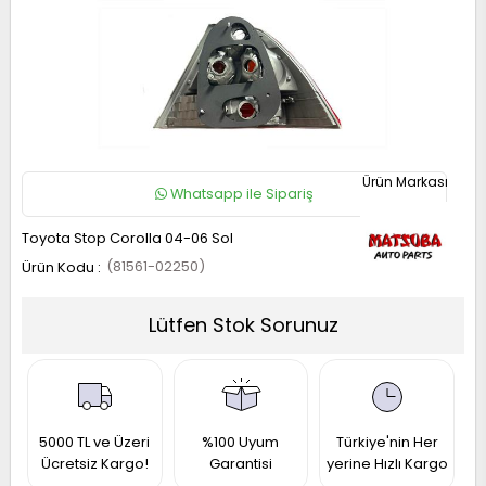
RAIL
UKE
ICRA
OTE
AVARA
UNNY
P
ASHQAI
RIMERA
ATHFINDER
32
5
13
1
40
13
21
1 2017-
1 1997-
50 1996-
014-
010-
010-
005-
006-
990-
995-
022
001
001
021
Whatsapp ile Sipariş
019
017
11
013
993
997
Toyota Stop Corolla 04-06 Sol
(81561-02250)
-
Lütfen Stok Sorunuz
RAIL
ICRA
LTIMA
ASHQAI
31
12
31
5000 TL ve Üzeri
%100 Uyum
Türkiye'nin Her
1 2014-
008-
Ücretsiz Kargo!
Garantisi
yerine Hızlı Kargo
002-
990-