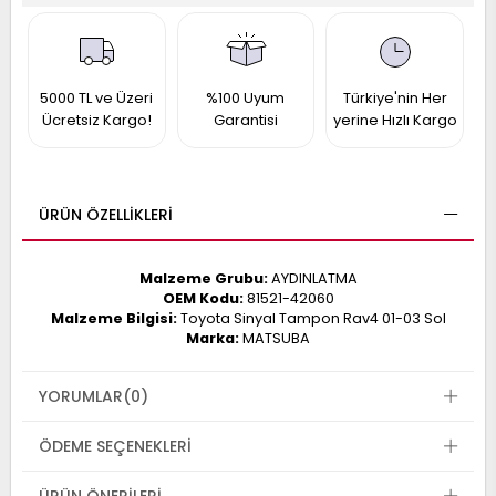
017
013
009
993
5000 TL ve Üzeri
%100 Uyum
Türkiye'nin Her
Ücretsiz Kargo!
Garantisi
yerine Hızlı Kargo
-
ANETTE
RAIL
ASHQAI
ICRA
ÜRÜN ÖZELLIKLERI
ARGO
30
10
1
Malzeme Grubu:
AYDINLATMA
23
OEM Kodu:
81521-42060
002-
006-
995-
Malzeme Bilgisi:
Toyota Sinyal Tampon Rav4 01-03 Sol
Marka:
MATSUBA
996-
007
013
001
YORUMLAR
(0)
001
ÖDEME SEÇENEKLERI