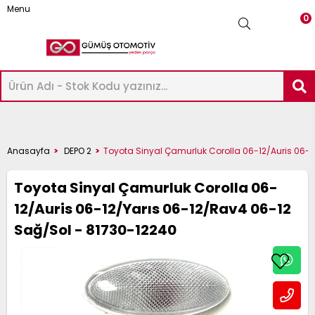
Menu
0
-
ICK-
AXIMA
Üye Girişi
Üye Ol
Facebook İle Bağlan
ASHQAI
UKE
ICRA
OTE
AVARA
KYSTAR
RIMERA
LMERA
ERRANO
RAIL
Google İle Bağlan
P
ATHFINDER
32-
Anasayfa
DEPO 2
Toyota Sinyal Çamurluk Corolla 06-12/Auris 06-1
12
6
14
2
23
D22
12
16
 R20
33
22
51 2005-
33
Toyota Sinyal Çamurluk Corolla 06-
022-
020-
018-
012-
016-
003-
002-
000-
997-
022-
12/Auris 06-12/Yarıs 06-12/Rav4 06-12
998-
009
995-
Sağ/Sol - 81730-12240
024
024
023
014
021
012
007
007
001
024
002
004
-
ICK