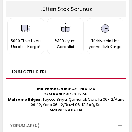
017
Lütfen Stok Sorunuz
013
009
993
-
5000 TL ve Üzeri
%100 Uyum
Türkiye'nin Her
Ücretsiz Kargo!
Garantisi
yerine Hızlı Kargo
ANETTE
RAIL
ASHQAI
ICRA
ARGO
30
10
1
ÜRÜN ÖZELLIKLERI
23
002-
006-
995-
Malzeme Grubu:
AYDINLATMA
996-
OEM Kodu:
81730-12240
007
013
001
Malzeme Bilgisi:
Toyota Sinyal Çamurluk Corolla 06-12/Auris
06-12/Yarıs 06-12/Rav4 06-12 Sağ/Sol
001
Marka:
MATSUBA
YORUMLAR
(0)