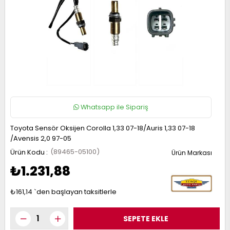
RAIL
UKE
ICRA
OTE
AVARA
UNNY
P
ASHQAI
RIMERA
ATHFINDER
32
5
13
1
40
13
21
1 2017-
1 1997-
50 1996-
014-
010-
010-
005-
006-
990-
995-
022
001
001
021
019
017
11
013
993
997
Whatsapp ile Sipariş
Toyota Sensör Oksijen Corolla 1,33 07-18/Auris 1,33 07-18
/Avensis 2,0 97-05
-
(89465-05100)
₺1.231,88
RAIL
ICRA
LTIMA
ASHQAI
₺161,14
`den başlayan taksitlerle
31
12
31
1 2014-
008-
002-
990-