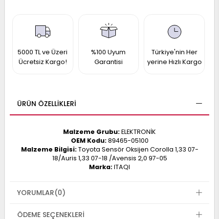
017
013
009
993
5000 TL ve Üzeri
%100 Uyum
Türkiye'nin Her
Ücretsiz Kargo!
Garantisi
yerine Hızlı Kargo
-
ANETTE
RAIL
ASHQAI
ICRA
ARGO
ÜRÜN ÖZELLIKLERI
30
10
1
23
Malzeme Grubu:
ELEKTRONİK
002-
006-
995-
OEM Kodu:
89465-05100
Malzeme Bilgisi:
Toyota Sensör Oksijen Corolla 1,33 07-
996-
18/Auris 1,33 07-18 /Avensis 2,0 97-05
007
013
001
Marka:
ITAQI
001
YORUMLAR
(0)
ÖDEME SEÇENEKLERI