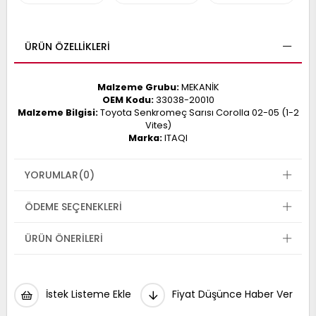
017
013
009
993
ÜRÜN ÖZELLIKLERI
Malzeme Grubu:
MEKANİK
-
OEM Kodu:
33038-20010
Malzeme Bilgisi:
Toyota Senkromeç Sarısı Corolla 02-05 (1-2
ANETTE
Vites)
RAIL
ASHQAI
ICRA
Marka:
ITAQI
ARGO
30
10
1
YORUMLAR
(0)
23
002-
006-
995-
ÖDEME SEÇENEKLERI
996-
007
013
001
ÜRÜN ÖNERILERI
001
İstek Listeme Ekle
Fiyat Düşünce Haber Ver