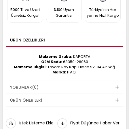
017
013
5000 TL ve Üzeri
%100 Uyum
Türkiye'nin Her
009
993
Ücretsiz Kargo!
Garantisi
yerine Hızlı Kargo
-
ÜRÜN ÖZELLIKLERI
ANETTE
RAIL
ASHQAI
ICRA
Malzeme Grubu:
KAPORTA
ARGO
OEM Kodu:
68350-26060
30
Malzeme Bilgisi:
Toyota Ray Kapı Hiace 92-04 Alt Sağ
10
1
Marka:
ITAQI
23
002-
006-
995-
YORUMLAR
(0)
996-
007
013
001
ÜRÜN ÖNERILERI
001
İstek Listeme Ekle
Fiyat Düşünce Haber Ver