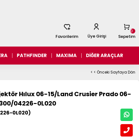
0
Üye Girişi
Favorilerim
Sepetim
ERA
PATHFINDER
MAXIMA
DİĞER ARAÇLAR
< < Önceki Sayfaya Dön
ktör Hılux 06-15/Land Crusier Prado 06-
-0300/04226-0L020
226-0L020)