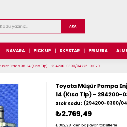
NAVARA
PICK UP
SKYSTAR
PRIMERA
ALM
rusier Prado 06-14 (Kısa Tip) - 294200-0300/04226-0L020
Toyota Müşür Pompa Enje
14 (Kısa Tip) - 294200
(294200-0300/04
₺2.769,49
₺362,28
`den başlayan taksitlerle