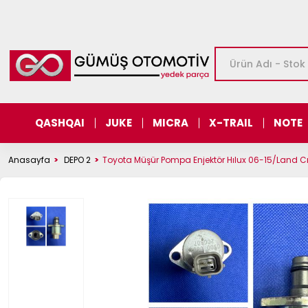
QASHQAI
JUKE
MICRA
X-TRAIL
NOTE
Anasayfa
DEPO 2
Toyota Müşür Pompa Enjektör Hılux 06-15/Land C