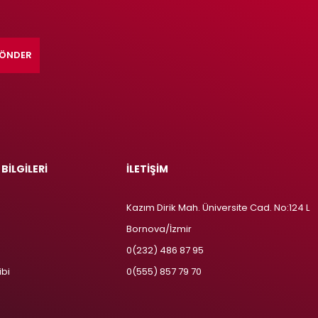
ÖNDER
 BİLGİLERİ
İLETİŞİM
Kazım Dirik Mah. Üniversite Cad. No:124 L
Bornova/İzmir
m
0(232) 486 87 95
ibi
0(555) 857 79 70