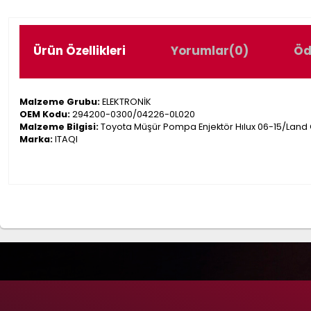
Ürün Özellikleri
Yorumlar
(0)
Öd
Malzeme Grubu:
ELEKTRONİK
OEM Kodu:
294200-0300/04226-0L020
Malzeme Bilgisi:
Toyota Müşür Pompa Enjektör Hılux 06-15/Land C
Marka:
ITAQI