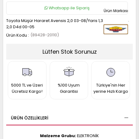
017
Whatsapp ile Sipariş
013
009
993
Toyota Müşür Hararet Avensis 2,0 03-08/Yaris 1,3 99-05/ Rav4
2,0 D4d 00-05
(89428-20110)
-
ANETTE
Lütfen Stok Sorunuz
RAIL
ASHQAI
ICRA
ARGO
30
10
1
23
5000 TL ve Üzeri
%100 Uyum
Türkiye'nin Her
002-
006-
995-
Ücretsiz Kargo!
Garantisi
yerine Hızlı Kargo
996-
007
013
001
001
ÜRÜN ÖZELLIKLERI
Malzeme Grubu:
ELEKTRONİK