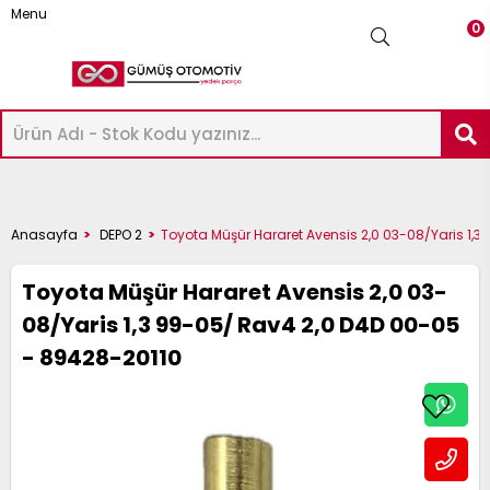
Menu
0
-
ICK-
AXIMA
Üye Girişi
Üye Ol
Facebook İle Bağlan
ASHQAI
UKE
ICRA
OTE
AVARA
KYSTAR
RIMERA
LMERA
ERRANO
RAIL
Google İle Bağlan
P
ATHFINDER
32-
Anasayfa
DEPO 2
Toyota Müşür Hararet Avensis 2,0 03-08/Yaris 1,
12
6
14
2
23
D22
12
16
 R20
33
22
51 2005-
33
Toyota Müşür Hararet Avensis 2,0 03-
022-
020-
018-
012-
016-
003-
002-
000-
997-
022-
08/Yaris 1,3 99-05/ Rav4 2,0 D4D 00-05
998-
009
995-
- 89428-20110
024
024
023
014
021
012
007
007
001
024
002
004
-
ICK