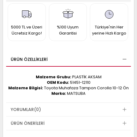
017
013
009
993
5000 TL ve Üzeri
%100 Uyum
Türkiye'nin Her
Ücretsiz Kargo!
Garantisi
yerine Hızlı Kargo
-
ANETTE
RAIL
ASHQAI
ICRA
ÜRÜN ÖZELLIKLERI
ARGO
30
10
1
Malzeme Grubu:
PLASTİK AKSAM
23
OEM Kodu:
51451-12110
002-
006-
995-
Malzeme Bilgisi:
Toyota Muhafaza Tampon Corolla 10-12 Ön
Marka:
MATSUBA
996-
007
013
001
YORUMLAR
(0)
001
ÜRÜN ÖNERILERI