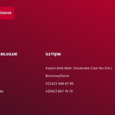
ÖNDER
 BİLGİLERİ
İLETİŞİM
Kazım Dirik Mah. Üniversite Cad. No:124 L
Bornova/İzmir
m
0(232) 486 87 95
ibi
0(555) 857 79 70