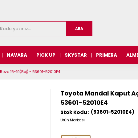
NAVARA
PICK UP
SKYSTAR
PRIMERA
ALM
Revo 15-19(Bej) - 53601-52010E4
Toyota Mandal Kaput Açm
53601-52010E4
(53601-52010E4)