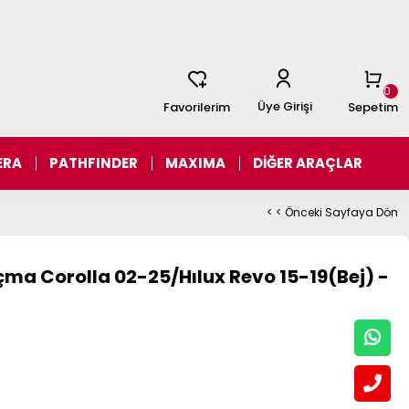
0
Üye Girişi
Favorilerim
Sepetim
ERA
PATHFINDER
MAXIMA
DİĞER ARAÇLAR
< < Önceki Sayfaya Dön
a Corolla 02-25/Hılux Revo 15-19(Bej) -