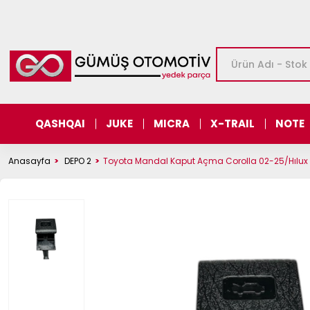
QASHQAI
JUKE
MICRA
X-TRAIL
NOTE
Anasayfa
DEPO 2
Toyota Mandal Kaput Açma Corolla 02-25/Hılux 