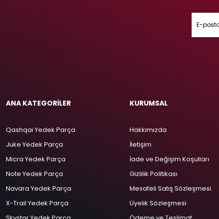
ANA KATEGORİLER
KURUMSAL
Qashqai Yedek Parça
Hakkımızda
Juke Yedek Parça
İletişim
Micra Yedek Parça
İade ve Değişim Koşulları
Note Yedek Parça
Gizlilik Politikası
Navara Yedek Parça
Mesafeli Satış Sözleşmesi
X-Trail Yedek Parça
Üyelik Sözleşmesi
Skystar Yedek Parça
Ödeme ve Teslimat