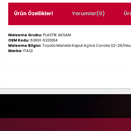
Ürün Özellikleri
Yorumlar
(0)
Ür
Malzeme Grubu:
PLASTİK AKSAM
OEM Kodu:
53601-52010E4
Malzeme Bilgisi:
Toyota Mandal Kaput Açma Corolla 02-25/Hılux
Marka:
ITAQI