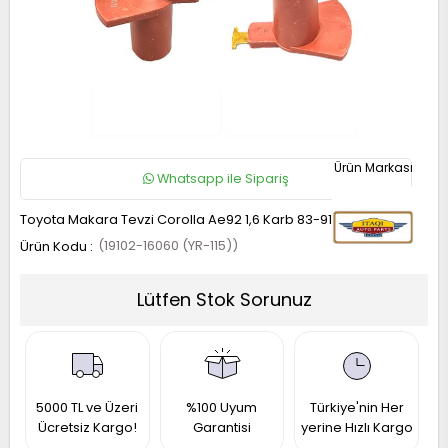
RAIL
UKE
ICRA
OTE
AVARA
UNNY
P
ASHQAI
RIMERA
ATHFINDER
32
5
13
1
40
13
21
1 2017-
1 1997-
50 1996-
014-
010-
010-
005-
006-
990-
995-
022
001
001
021
Whatsapp ile Sipariş
019
017
11
013
993
997
Toyota Makara Tevzi Corolla Ae92 1,6 Karb 83-91
(19102-16060 (YR-115))
-
Lütfen Stok Sorunuz
RAIL
ICRA
LTIMA
ASHQAI
31
12
31
5000 TL ve Üzeri
%100 Uyum
Türkiye'nin Her
1 2014-
008-
Ücretsiz Kargo!
Garantisi
yerine Hızlı Kargo
002-
990-