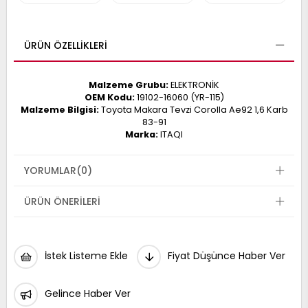
017
013
009
993
ÜRÜN ÖZELLIKLERI
Malzeme Grubu:
ELEKTRONİK
-
OEM Kodu:
19102-16060 (YR-115)
Malzeme Bilgisi:
Toyota Makara Tevzi Corolla Ae92 1,6 Karb
ANETTE
83-91
RAIL
ASHQAI
ICRA
Marka:
ITAQI
ARGO
30
10
1
YORUMLAR
(0)
23
002-
006-
995-
ÜRÜN ÖNERILERI
996-
007
013
001
001
İstek Listeme Ekle
Fiyat Düşünce Haber Ver
Gelince Haber Ver