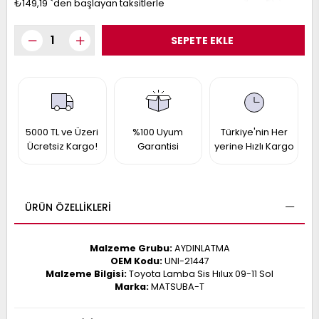
₺149,19
`den başlayan taksitlerle
017
013
009
993
-
ANETTE
RAIL
5000 TL ve Üzeri
%100 Uyum
Türkiye'nin Her
ASHQAI
ICRA
Ücretsiz Kargo!
Garantisi
yerine Hızlı Kargo
ARGO
30
10
1
23
002-
006-
995-
ÜRÜN ÖZELLIKLERI
996-
007
013
001
Malzeme Grubu:
AYDINLATMA
001
OEM Kodu:
UNI-21447
Malzeme Bilgisi:
Toyota Lamba Sis Hılux 09-11 Sol
Marka:
MATSUBA-T