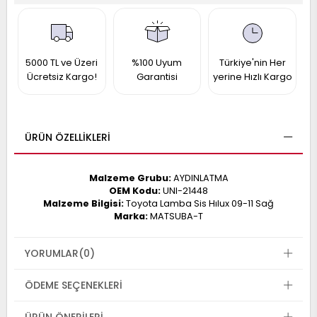
017
013
009
993
5000 TL ve Üzeri
%100 Uyum
Türkiye'nin Her
Ücretsiz Kargo!
Garantisi
yerine Hızlı Kargo
-
ANETTE
RAIL
ASHQAI
ICRA
ÜRÜN ÖZELLIKLERI
ARGO
30
10
1
Malzeme Grubu:
AYDINLATMA
23
OEM Kodu:
UNI-21448
002-
006-
995-
Malzeme Bilgisi:
Toyota Lamba Sis Hılux 09-11 Sağ
Marka:
MATSUBA-T
996-
007
013
001
YORUMLAR
(0)
001
ÖDEME SEÇENEKLERI