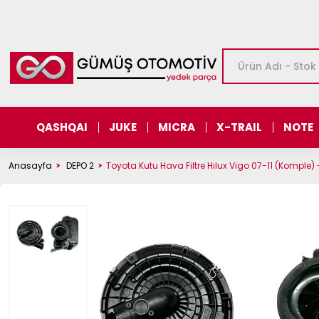
QASHQAI
JUKE
MICRA
X-TRAIL
NOTE
Anasayfa
DEPO 2
Toyota Kutu Hava Filtre Hılux Vigo 07-11 (Komple)