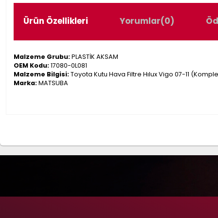
Ürün Özellikleri
Yorumlar
(0)
Öd
Malzeme Grubu:
PLASTİK AKSAM
OEM Kodu:
17080-0L081
Malzeme Bilgisi:
Toyota Kutu Hava Filtre Hılux Vigo 07-11 (Komple
Marka:
MATSUBA