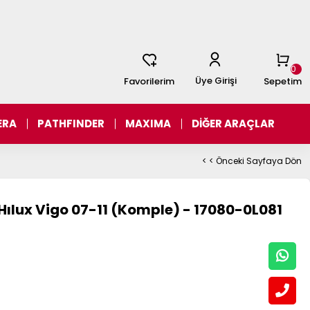
0
Üye Girişi
Favorilerim
Sepetim
ERA
PATHFINDER
MAXIMA
DİĞER ARAÇLAR
< < Önceki Sayfaya Dön
Hılux Vigo 07-11 (Komple) - 17080-0L081