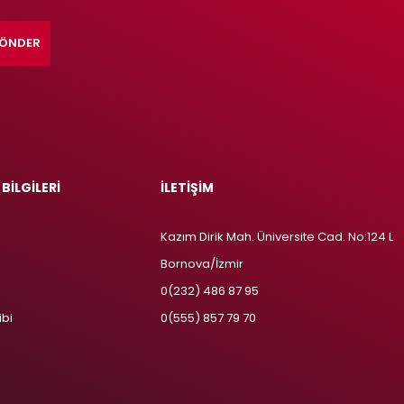
ÖNDER
 BİLGİLERİ
İLETİŞİM
Kazım Dirik Mah. Üniversite Cad. No:124 L
Bornova/İzmir
m
0(232) 486 87 95
ibi
0(555) 857 79 70