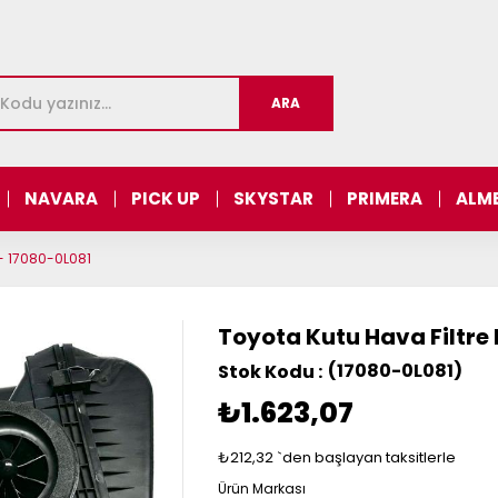
NAVARA
PICK UP
SKYSTAR
PRIMERA
ALM
 - 17080-0L081
Toyota Kutu Hava Filtre 
(17080-0L081)
₺1.623,07
₺212,32
`den başlayan taksitlerle