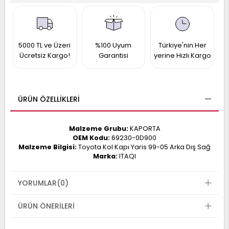
017
013
009
993
5000 TL ve Üzeri
%100 Uyum
Türkiye'nin Her
Ücretsiz Kargo!
Garantisi
yerine Hızlı Kargo
-
ANETTE
RAIL
ASHQAI
ICRA
ÜRÜN ÖZELLIKLERI
ARGO
30
10
1
Malzeme Grubu:
KAPORTA
23
OEM Kodu:
69230-0D900
002-
006-
995-
Malzeme Bilgisi:
Toyota Kol Kapı Yaris 99-05 Arka Dış Sağ
Marka:
ITAQI
996-
007
013
001
YORUMLAR
(0)
001
ÜRÜN ÖNERILERI