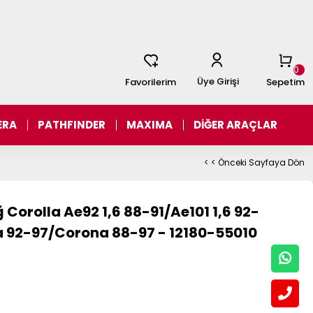
0
Üye Girişi
Favorilerim
Sepetim
ERA
PATHFINDER
MAXIMA
DİĞER ARAÇLAR
< < Önceki Sayfaya Dön
Corolla Ae92 1,6 88-91/Ae101 1,6 92-
a 92-97/Corona 88-97 - 12180-55010