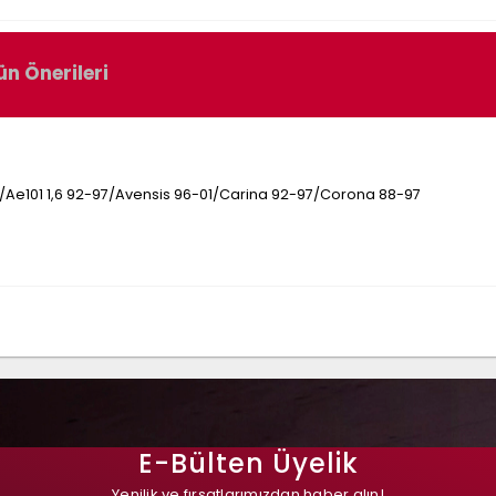
ün Önerileri
1/Ae101 1,6 92-97/Avensis 96-01/Carina 92-97/Corona 88-97
E-Bülten Üyelik
Yenilik ve fırsatlarımızdan haber alın!