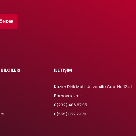
ÖNDER
 BİLGİLERİ
İLETİŞİM
Kazım Dirik Mah. Üniversite Cad. No:124 L
Bornova/İzmir
m
0(232) 486 87 95
ibi
0(555) 857 79 70