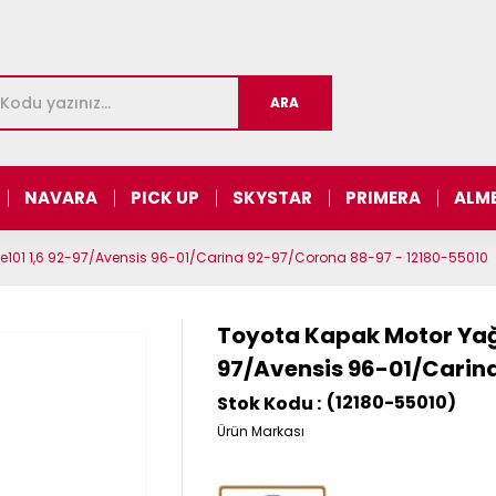
NAVARA
PICK UP
SKYSTAR
PRIMERA
ALM
Ae101 1,6 92-97/Avensis 96-01/Carina 92-97/Corona 88-97 - 12180-55010
Toyota Kapak Motor Yağ 
97/Avensis 96-01/Carin
(12180-55010)