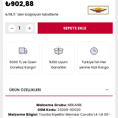
₺902,88
017
013
009
993
₺118,11
`den başlayan taksitlerle
-
ANETTE
RAIL
ASHQAI
ICRA
ARGO
30
5000 TL ve Üzeri
%100 Uyum
Türkiye'nin Her
10
1
Ücretsiz Kargo!
Garantisi
yerine Hızlı Kargo
23
002-
006-
995-
996-
007
013
001
ÜRÜN ÖZELLIKLERI
001
Malzeme Grubu:
MEKANİK
OEM Kodu:
23209-0D020
Malzeme Bilgisi:
Toyota Enjektör Memesi Corolla 1,4-1,6 00-