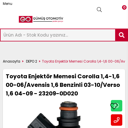
Menu
0
-
ICK-
AXIMA
Üye Girişi
Üye Ol
Facebook İle Bağlan
ASHQAI
UKE
ICRA
OTE
AVARA
KYSTAR
RIMERA
LMERA
ERRANO
RAIL
Google İle Bağlan
P
ATHFINDER
32-
Anasayfa
DEPO 2
Toyota Enjektör Memesi Corolla 1,4-1,6 00-06/Ave
12
6
14
2
23
D22
12
16
 R20
33
22
51 2005-
33
Toyota Enjektör Memesi Corolla 1,4-1,6
022-
020-
018-
012-
016-
003-
002-
000-
997-
022-
00-06/Avensis 1,6 Benzinli 03-10/Verso
998-
009
995-
1,6 04-09 - 23209-0D020
024
024
023
014
021
012
007
007
001
024
002
004
-
ICK