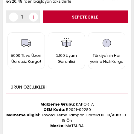
₺320,48
`den başlayan taksitlerle
017
013
009
993
-
ANETTE
RAIL
5000 TL ve Üzeri
%100 Uyum
Türkiye'nin Her
ASHQAI
ICRA
Ücretsiz Kargo!
Garantisi
yerine Hızlı Kargo
ARGO
30
10
1
23
002-
006-
995-
ÜRÜN ÖZELLIKLERI
996-
007
013
001
Malzeme Grubu:
KAPORTA
001
OEM Kodu:
52021-02280
Malzeme Bilgisi:
Toyota Demir Tampon Corolla 13-18/Auris 13-
18 Ön
Marka:
MATSUBA