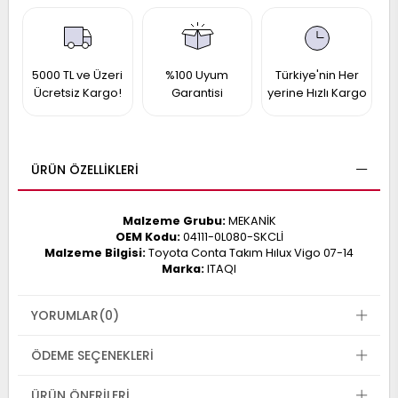
017
013
009
993
5000 TL ve Üzeri
%100 Uyum
Türkiye'nin Her
Ücretsiz Kargo!
Garantisi
yerine Hızlı Kargo
-
ANETTE
RAIL
ASHQAI
ICRA
ÜRÜN ÖZELLIKLERI
ARGO
30
10
1
Malzeme Grubu:
MEKANİK
23
OEM Kodu:
04111-0L080-SKCLİ
002-
Malzeme Bilgisi:
Toyota Conta Takım Hılux Vigo 07-14
006-
995-
Marka:
ITAQI
996-
007
013
001
YORUMLAR
(0)
001
ÖDEME SEÇENEKLERI
ÜRÜN ÖNERILERI