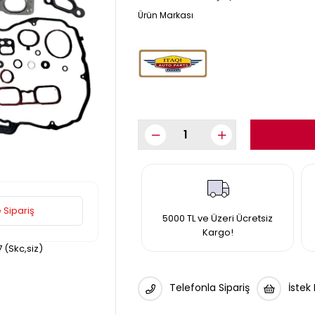
 Sipariş
5000 TL ve Üzeri Ücretsiz
Kargo!
7 (Skc,siz)
Telefonla Sipariş
İstek