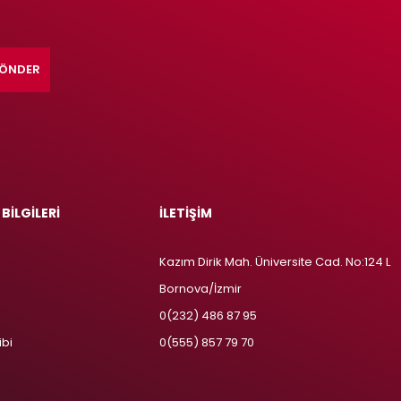
ÖNDER
 BİLGİLERİ
İLETİŞİM
Kazım Dirik Mah. Üniversite Cad. No:124 L
Bornova/İzmir
m
0(232) 486 87 95
ibi
0(555) 857 79 70