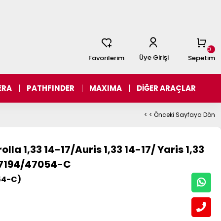
0
Üye Girişi
Favorilerim
Sepetim
ERA
PATHFINDER
MAXIMA
DİĞER ARAÇLAR
< < Önceki Sayfaya Dön
la 1,33 14-17/Auris 1,33 14-17/ Yaris 1,33
-47194/47054-C
54-C)