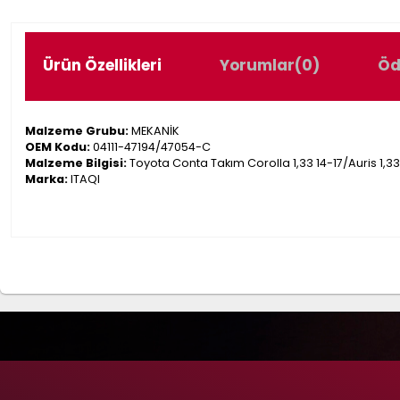
Ürün Özellikleri
Yorumlar
(0)
Öd
Malzeme Grubu:
MEKANİK
OEM Kodu:
04111-47194/47054-C
Malzeme Bilgisi:
Toyota Conta Takım Corolla 1,33 14-17/Auris 1,33 1
Marka:
ITAQI