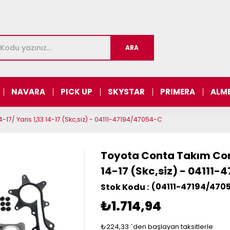
NAVARA
PICK UP
SKYSTAR
PRIMERA
ALM
4-17/ Yaris 1,33 14-17 (Skc,siz) - 04111-47194/47054-C
Toyota Conta Takım Corol
14-17 (Skc,siz) - 04111
(04111-47194/470
₺1.714,94
₺224,33
`den başlayan taksitlerle