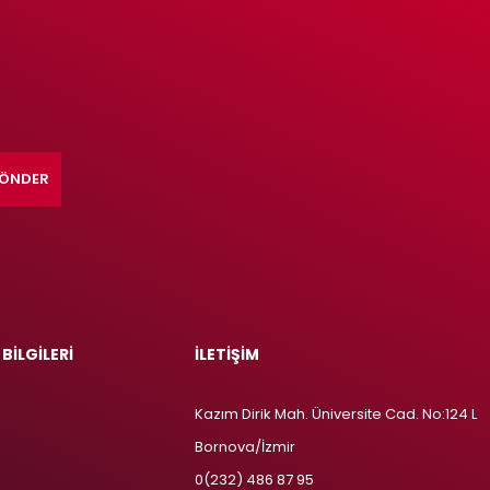
ÖNDER
 BİLGİLERİ
İLETİŞİM
Kazım Dirik Mah. Üniversite Cad. No:124 L
Bornova/İzmir
m
0(232) 486 87 95