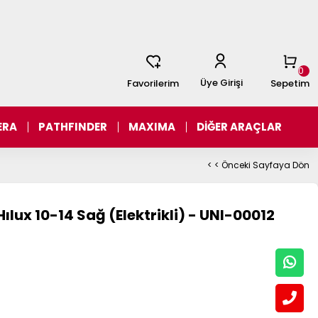
0
Üye Girişi
Favorilerim
Sepetim
ERA
PATHFINDER
MAXIMA
DİĞER ARAÇLAR
< < Önceki Sayfaya Dön
lux 10-14 Sağ (Elektrikli) - UNI-00012