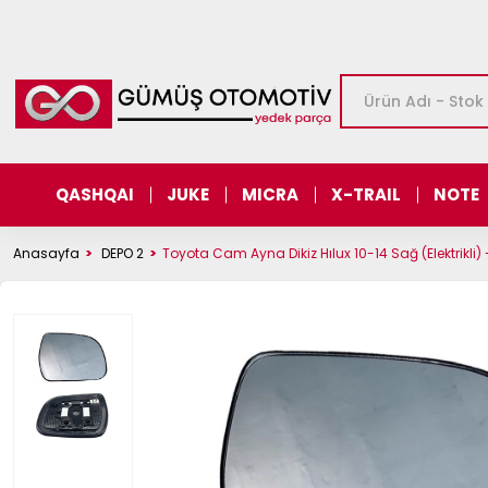
QASHQAI
JUKE
MICRA
X-TRAIL
NOTE
Anasayfa
DEPO 2
Toyota Cam Ayna Dikiz Hılux 10-14 Sağ (Elektrikli)