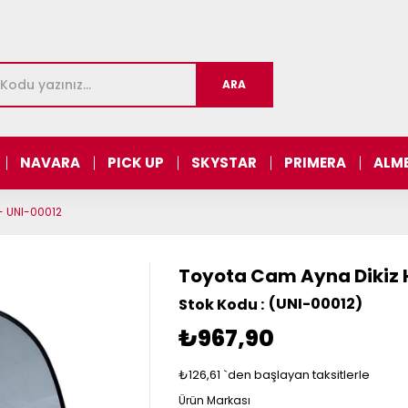
NAVARA
PICK UP
SKYSTAR
PRIMERA
ALM
 - UNI-00012
Toyota Cam Ayna Dikiz Hı
(UNI-00012)
₺967,90
₺126,61
`den başlayan taksitlerle