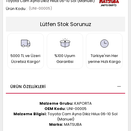
Toyota Cam Ayna Dikiz Hılux 06-10 Sol (Manuel)
017
(UNI-00005)
013
009
993
Lütfen Stok Sorunuz
-
ANETTE
RAIL
ASHQAI
ICRA
5000 TL ve Üzeri
%100 Uyum
Türkiye'nin Her
Ücretsiz Kargo!
Garantisi
yerine Hızlı Kargo
ARGO
30
10
1
23
002-
006-
995-
ÜRÜN ÖZELLIKLERI
996-
007
013
001
Malzeme Grubu:
KAPORTA
001
OEM Kodu:
UNI-00005
Malzeme Bilgisi:
Toyota Cam Ayna Dikiz Hılux 06-10 Sol
(Manuel)
Marka:
MATSUBA